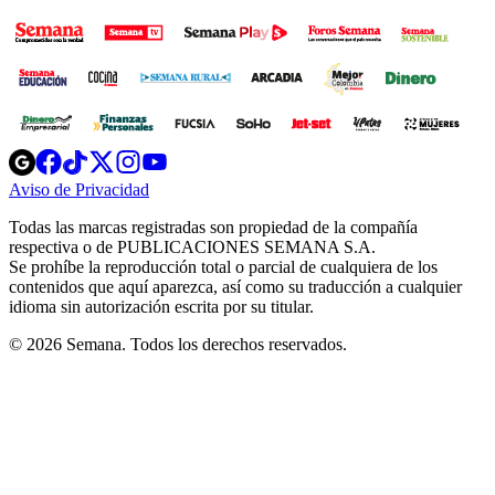
Opens
Opens
Opens
Opens
Opens
in
in
in
in
in
Aviso de Privacidad
Opens
new
new
new
new
new
in
window
window
window
window
window
Todas las marcas registradas son propiedad de la compañía
new
respectiva o de PUBLICACIONES SEMANA S.A.
window
Se prohíbe la reproducción total o parcial de cualquiera de los
contenidos que aquí aparezca, así como su traducción a cualquier
idioma sin autorización escrita por su titular.
© 2026 Semana. Todos los derechos reservados.