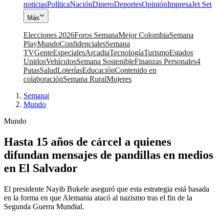
noticias
Política
Nación
Dinero
Deportes
Opinión
Impresa
Jet Set
Más
Elecciones 2026
Foros Semana
Mejor Colombia
Semana
Play
Mundo
Confidenciales
Semana
TV
Gente
Especiales
Arcadia
Tecnología
Turismo
Estados
Unidos
Vehículos
Semana Sostenible
Finanzas Personales
4
Patas
Salud
Loterías
Educación
Contenido en
colaboración
Semana Rural
Mujeres
Semana
|
Mundo
Mundo
Hasta 15 años de cárcel a quienes
difundan mensajes de pandillas en medios
en El Salvador
El presidente Nayib Bukele aseguró que esta estrategia está basada
en la forma en que Alemania atacó al nazismo tras el fin de la
Segunda Guerra Mundial.