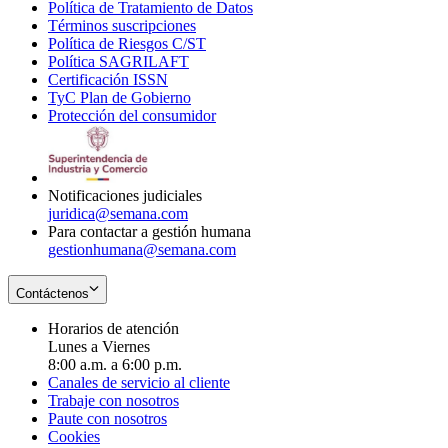
Política de Tratamiento de Datos
in
Opens
Términos suscripciones
new
Opens
in
Política de Riesgos C/ST
window
in
Opens
new
Política SAGRILAFT
Opens
new
in
window
Certificación ISSN
Opens
in
window
new
TyC Plan de Gobierno
in
new
Opens
window
Protección del consumidor
new
window
in
Opens
window
new
in
window
new
window
Notificaciones judiciales
juridica@semana.com
Para contactar a gestión humana
gestionhumana@semana.com
Contáctenos
Horarios de atención
Lunes a Viernes
8:00 a.m. a 6:00 p.m.
Canales de servicio al cliente
Trabaje con nosotros
Paute con nosotros
Cookies