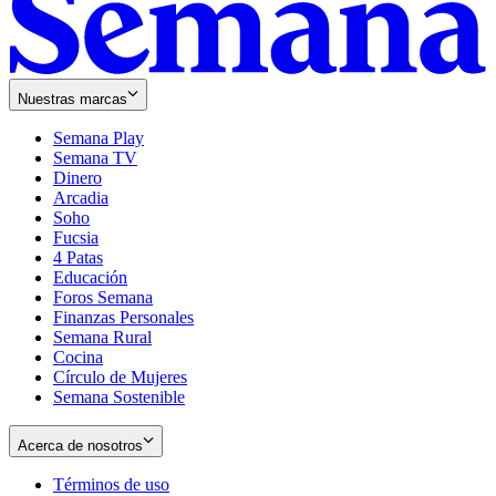
Nuestras marcas
Semana Play
Semana TV
Dinero
Arcadia
Soho
Opens
Fucsia
in
Opens
4 Patas
new
in
Educación
window
new
Foros Semana
window
Finanzas Personales
Semana Rural
Cocina
Círculo de Mujeres
Semana Sostenible
Acerca de nosotros
Términos de uso
Opens