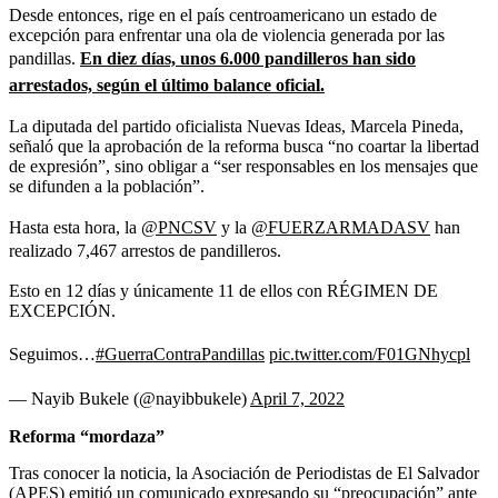
Desde entonces, rige en el país centroamericano un estado de
excepción para enfrentar una ola de violencia generada por las
pandillas.
En diez días, unos 6.000 pandilleros han sido
arrestados, según el último balance oficial.
La diputada del partido oficialista Nuevas Ideas, Marcela Pineda,
señaló que la aprobación de la reforma busca “no coartar la libertad
de expresión”, sino obligar a “ser responsables en los mensajes que
se difunden a la población”.
Hasta esta hora, la
@PNCSV
y la
@FUERZARMADASV
han
realizado 7,467 arrestos de pandilleros.
Esto en 12 días y únicamente 11 de ellos con RÉGIMEN DE
EXCEPCIÓN.
Seguimos…
#GuerraContraPandillas
pic.twitter.com/F01GNhycpl
— Nayib Bukele (@nayibbukele)
April 7, 2022
Reforma “mordaza”
Tras conocer la noticia, la Asociación de Periodistas de El Salvador
(APES) emitió un comunicado expresando su “preocupación” ante