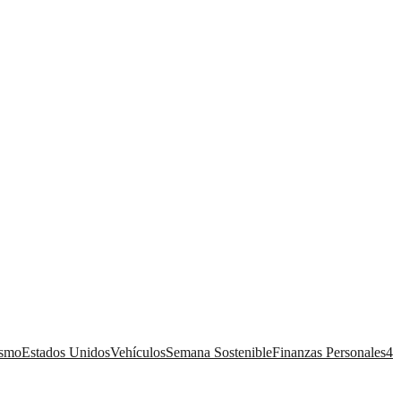
ismo
Estados Unidos
Vehículos
Semana Sostenible
Finanzas Personales
4