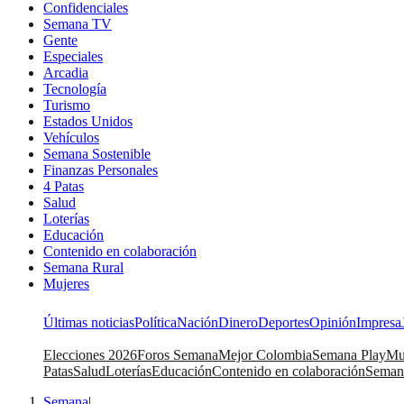
Confidenciales
Semana TV
Gente
Especiales
Arcadia
Tecnología
Turismo
Estados Unidos
Vehículos
Semana Sostenible
Finanzas Personales
4 Patas
Salud
Loterías
Educación
Contenido en colaboración
Semana Rural
Mujeres
Últimas noticias
Política
Nación
Dinero
Deportes
Opinión
Impresa
Elecciones 2026
Foros Semana
Mejor Colombia
Semana Play
Mu
Patas
Salud
Loterías
Educación
Contenido en colaboración
Seman
Semana
|