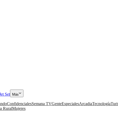
Jet Set
Más
ndo
Confidenciales
Semana TV
Gente
Especiales
Arcadia
Tecnología
Tur
a Rural
Mujeres