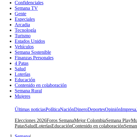
Confidenciales
Semana TV
Gente
Especiales
Arcadia
Tecnología
Turismo
Estados Unidos
Vehículos
Semana Sostenible
Finanzas Personales
4 Patas
Salud
Loterías
Educación
Contenido en colaboración
Semana Rural
Mujeres
Últimas noticias
Política
Nación
Dinero
Deportes
Opinión
Impresa
Elecciones 2026
Foros Semana
Mejor Colombia
Semana Play
Mu
Patas
Salud
Loterías
Educación
Contenido en colaboración
Seman
Semana
|