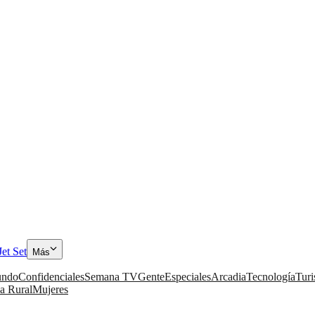
Jet Set
Más
ndo
Confidenciales
Semana TV
Gente
Especiales
Arcadia
Tecnología
Tur
a Rural
Mujeres