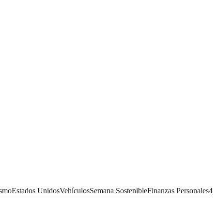
ismo
Estados Unidos
Vehículos
Semana Sostenible
Finanzas Personales
4