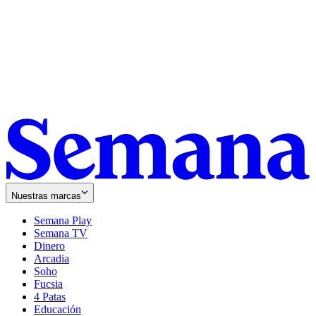
Nuestras marcas
Semana Play
Semana TV
Dinero
Arcadia
Soho
Opens
Fucsia
in
Opens
4 Patas
new
in
Educación
window
new