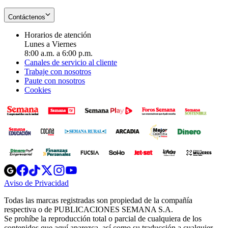
Contáctenos
Horarios de atención
Lunes a Viernes
8:00 a.m. a 6:00 p.m.
Canales de servicio al cliente
Trabaje con nosotros
Paute con nosotros
Cookies
Opens
Opens
Opens
Opens
Opens
in
in
in
in
in
Aviso de Privacidad
Opens
new
new
new
new
new
in
window
window
window
window
window
Todas las marcas registradas son propiedad de la compañía
new
respectiva o de PUBLICACIONES SEMANA S.A.
window
Se prohíbe la reproducción total o parcial de cualquiera de los
contenidos que aquí aparezca, así como su traducción a cualquier