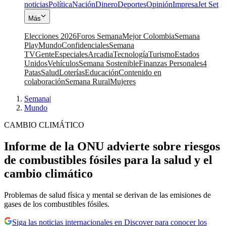
noticias
Política
Nación
Dinero
Deportes
Opinión
Impresa
Jet Set
Más
Elecciones 2026
Foros Semana
Mejor Colombia
Semana
Play
Mundo
Confidenciales
Semana
TV
Gente
Especiales
Arcadia
Tecnología
Turismo
Estados
Unidos
Vehículos
Semana Sostenible
Finanzas Personales
4
Patas
Salud
Loterías
Educación
Contenido en
colaboración
Semana Rural
Mujeres
Semana
|
Mundo
CAMBIO CLIMÁTICO
Informe de la ONU advierte sobre riesgos
de combustibles fósiles para la salud y el
cambio climático
Problemas de salud física y mental se derivan de las emisiones de
gases de los combustibles fósiles.
Siga las noticias internacionales en Discover para conocer los