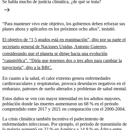
Se habla mucho de justicia climática, ¿de qué se trata?
“Para mantener vivo este objetivo, los gobiernos deben reforzar sus
planes ahora y aplicarlos en los próximos ocho años”, insistió.
El objetivo de “1,5 grados está en reanimación”, dijo por su parte el
secretario general de Naciones Unidas, Antonio Guterres,
considerando que el planeta se dirige hacia una evolución
“catastrófica”. “Diría que tenemos dos o tres años para cambiar la
trayectoria”, dijo a la BBC.
En cuanto a la salud, el calor extremo genera enfermedades
cardiovasculares y respiratorias, provoca desenlaces negativos en el
embarazo, patrones de sueño alterados y problemas de salud mental.
Estos daños se ven con mayor intensidad en los adultos mayores,
población donde las muertes aumentaron un 68 % en el periodo
comprendido entre 2017 y 2021 en comparación con el 2000-2004.
La crisis climática también incentiva el padecimiento de
enfermedades infecciosas. Por ejemplo, el periodo de transmisión de
la malaria aumentó un 32 % en América y 14,9 % en África entre