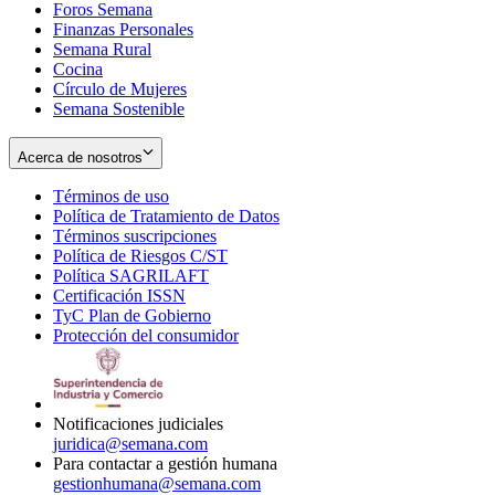
Foros Semana
window
Finanzas Personales
Semana Rural
Cocina
Círculo de Mujeres
Semana Sostenible
Acerca de nosotros
Términos de uso
Opens
Política de Tratamiento de Datos
in
Opens
Términos suscripciones
new
Opens
in
Política de Riesgos C/ST
window
in
Opens
new
Política SAGRILAFT
Opens
new
in
window
Certificación ISSN
Opens
in
window
new
TyC Plan de Gobierno
in
new
Opens
window
Protección del consumidor
new
window
in
Opens
window
new
in
window
new
window
Notificaciones judiciales
juridica@semana.com
Para contactar a gestión humana
gestionhumana@semana.com