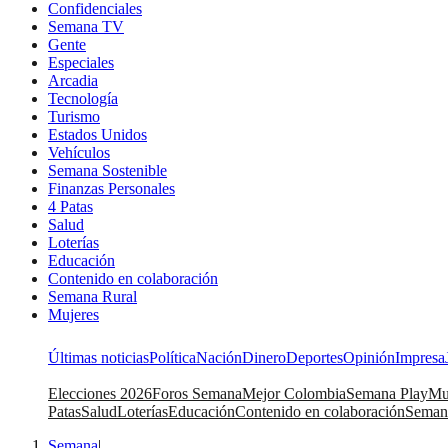
Confidenciales
Semana TV
Gente
Especiales
Arcadia
Tecnología
Turismo
Estados Unidos
Vehículos
Semana Sostenible
Finanzas Personales
4 Patas
Salud
Loterías
Educación
Contenido en colaboración
Semana Rural
Mujeres
Últimas noticias
Política
Nación
Dinero
Deportes
Opinión
Impresa
Elecciones 2026
Foros Semana
Mejor Colombia
Semana Play
Mu
Patas
Salud
Loterías
Educación
Contenido en colaboración
Seman
Semana
|