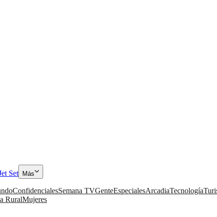
Jet Set
Más
ndo
Confidenciales
Semana TV
Gente
Especiales
Arcadia
Tecnología
Tur
a Rural
Mujeres