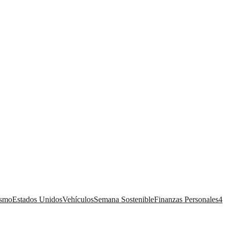
ismo
Estados Unidos
Vehículos
Semana Sostenible
Finanzas Personales
4