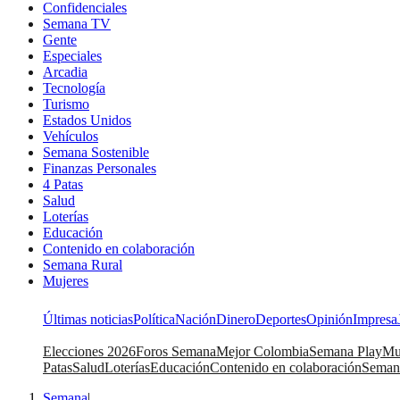
Confidenciales
Semana TV
Gente
Especiales
Arcadia
Tecnología
Turismo
Estados Unidos
Vehículos
Semana Sostenible
Finanzas Personales
4 Patas
Salud
Loterías
Educación
Contenido en colaboración
Semana Rural
Mujeres
Últimas noticias
Política
Nación
Dinero
Deportes
Opinión
Impresa
Elecciones 2026
Foros Semana
Mejor Colombia
Semana Play
Mu
Patas
Salud
Loterías
Educación
Contenido en colaboración
Seman
Semana
|