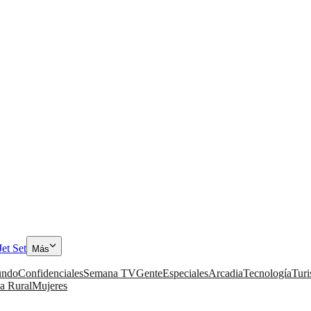
Jet Set
Más
ndo
Confidenciales
Semana TV
Gente
Especiales
Arcadia
Tecnología
Tur
a Rural
Mujeres