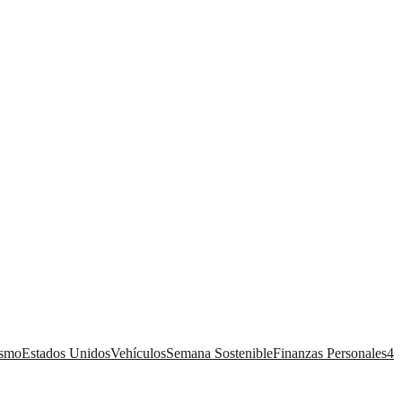
ismo
Estados Unidos
Vehículos
Semana Sostenible
Finanzas Personales
4