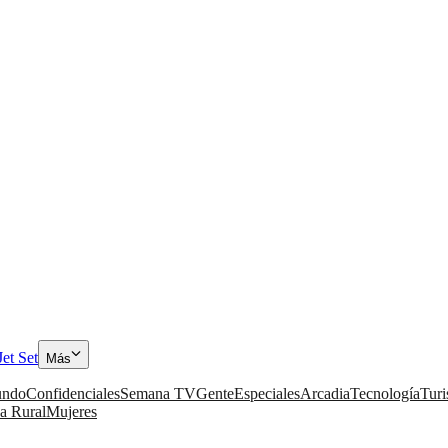
Jet Set
Más
ndo
Confidenciales
Semana TV
Gente
Especiales
Arcadia
Tecnología
Tur
a Rural
Mujeres