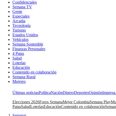
Confidenciales
Semana TV
Gente
Especiales
Arcadia
Tecnología
Turismo
Estados Unidos
Vehículos
Semana Sostenible
Finanzas Personales
4 Patas
Salud
Loterías
Educación
Contenido en colaboración
Semana Rural
Mujeres
Últimas noticias
Política
Nación
Dinero
Deportes
Opinión
Impresa
Elecciones 2026
Foros Semana
Mejor Colombia
Semana Play
Mu
Patas
Salud
Loterías
Educación
Contenido en colaboración
Seman
Semana
|