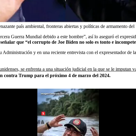
enazante país ambiental, fronteras abiertas y políticas de armamento del
Tercera Guerra Mundial debido a este hombre”, así lo aseguró el expre
señalar que “el corrupto de Joe Biden no solo es tonto e incompeten
 Administración y en una reciente entrevista con el expresentador de l
nidenses, se enfrenta a una situación judicial en la que se le imputan v
gton contra Trump para el próximo 4 de marzo del 2024.