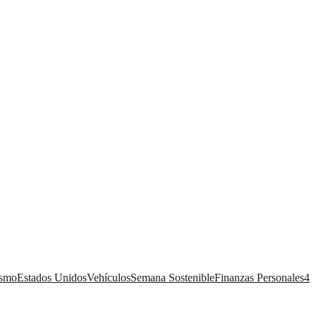
ismo
Estados Unidos
Vehículos
Semana Sostenible
Finanzas Personales
4