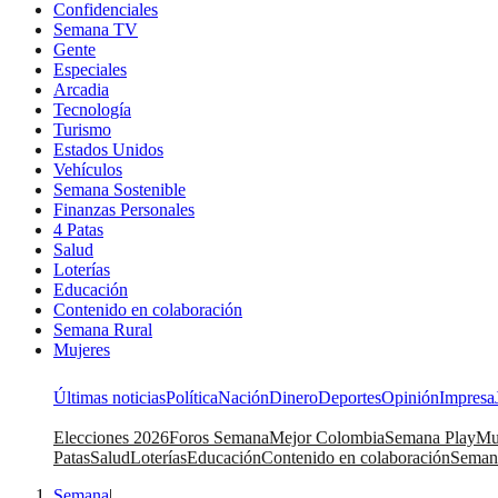
Confidenciales
Semana TV
Gente
Especiales
Arcadia
Tecnología
Turismo
Estados Unidos
Vehículos
Semana Sostenible
Finanzas Personales
4 Patas
Salud
Loterías
Educación
Contenido en colaboración
Semana Rural
Mujeres
Últimas noticias
Política
Nación
Dinero
Deportes
Opinión
Impresa
Elecciones 2026
Foros Semana
Mejor Colombia
Semana Play
Mu
Patas
Salud
Loterías
Educación
Contenido en colaboración
Seman
Semana
|