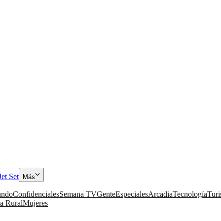
Jet Set
Más
ndo
Confidenciales
Semana TV
Gente
Especiales
Arcadia
Tecnología
Tur
a Rural
Mujeres