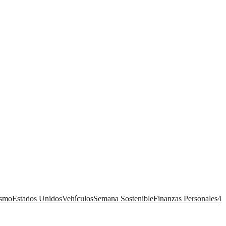
ismo
Estados Unidos
Vehículos
Semana Sostenible
Finanzas Personales
4