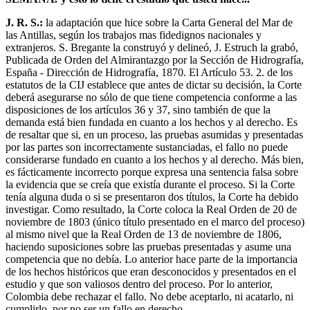
J. R. S.:
la adaptación que hice sobre la Carta General del Mar de
las Antillas, según los trabajos mas fidedignos nacionales y
extranjeros. S. Bregante la construyó y delineó, J. Estruch la grabó,
Publicada de Orden del Almirantazgo por la Sección de Hidrografía,
España - Dirección de Hidrografía, 1870. El Artículo 53. 2. de los
estatutos de la CIJ establece que antes de dictar su decisión, la Corte
deberá asegurarse no sólo de que tiene competencia conforme a las
disposiciones de los artículos 36 y 37, sino también de que la
demanda está bien fundada en cuanto a los hechos y al derecho. Es
de resaltar que si, en un proceso, las pruebas asumidas y presentadas
por las partes son incorrectamente sustanciadas, el fallo no puede
considerarse fundado en cuanto a los hechos y al derecho. Más bien,
es fácticamente incorrecto porque expresa una sentencia falsa sobre
la evidencia que se creía que existía durante el proceso. Si la Corte
tenía alguna duda o si se presentaron dos títulos, la Corte ha debido
investigar. Como resultado, la Corte coloca la Real Orden de 20 de
noviembre de 1803 (único título presentado en el marco del proceso)
al mismo nivel que la Real Orden de 13 de noviembre de 1806,
haciendo suposiciones sobre las pruebas presentadas y asume una
competencia que no debía. Lo anterior hace parte de la importancia
de los hechos históricos que eran desconocidos y presentados en el
estudio y que son valiosos dentro del proceso. Por lo anterior,
Colombia debe rechazar el fallo. No debe aceptarlo, ni acatarlo, ni
cumplirlo, por no ser un fallo en derecho.