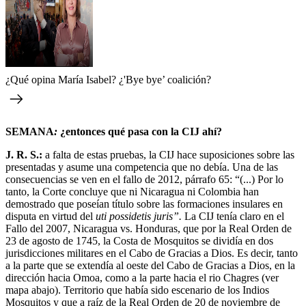
¿Qué opina María Isabel? ¿'Bye bye’ coalición?
SEMANA
:
¿entonces qué pasa con la CIJ ahí?
J. R. S.:
a falta de estas pruebas, la CIJ hace suposiciones sobre las
presentadas y asume una competencia que no debía. Una de las
consecuencias se ven en el fallo de 2012, párrafo 65: “(...) Por lo
tanto, la Corte concluye que ni Nicaragua ni Colombia han
demostrado que poseían título sobre las formaciones insulares en
disputa en virtud del
uti possidetis juris”.
La CIJ tenía claro en el
Fallo del 2007, Nicaragua vs. Honduras, que por la Real Orden de
23 de agosto de 1745, la Costa de Mosquitos se dividía en dos
jurisdicciones militares en el Cabo de Gracias a Dios. Es decir, tanto
a la parte que se extendía al oeste del Cabo de Gracias a Dios, en la
dirección hacia Omoa, como a la parte hacia el rio Chagres (ver
mapa abajo). Territorio que había sido escenario de los Indios
Mosquitos y que a raíz de la Real Orden de 20 de noviembre de