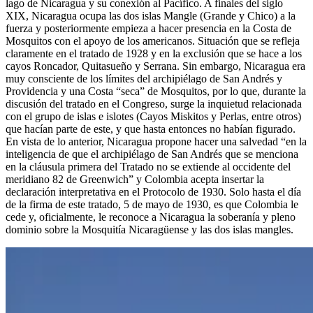
lago de Nicaragua y su conexión al Pacífico. A finales del siglo
XIX, Nicaragua ocupa las dos islas Mangle (Grande y Chico) a la
fuerza y posteriormente empieza a hacer presencia en la Costa de
Mosquitos con el apoyo de los americanos. Situación que se refleja
claramente en el tratado de 1928 y en la exclusión que se hace a los
cayos Roncador, Quitasueño y Serrana. Sin embargo, Nicaragua era
muy consciente de los límites del archipiélago de San Andrés y
Providencia y una Costa “seca” de Mosquitos, por lo que, durante la
discusión del tratado en el Congreso, surge la inquietud relacionada
con el grupo de islas e islotes (Cayos Miskitos y Perlas, entre otros)
que hacían parte de este, y que hasta entonces no habían figurado.
En vista de lo anterior, Nicaragua propone hacer una salvedad “en la
inteligencia de que el archipiélago de San Andrés que se menciona
en la cláusula primera del Tratado no se extiende al occidente del
meridiano 82 de Greenwich” y Colombia acepta insertar la
declaración interpretativa en el Protocolo de 1930. Solo hasta el día
de la firma de este tratado, 5 de mayo de 1930, es que Colombia le
cede y, oficialmente, le reconoce a Nicaragua la soberanía y pleno
dominio sobre la Mosquitía Nicaragüense y las dos islas mangles.