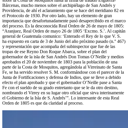
sobre la Costa de Mosquitos hasta la firma de tratado Esguerra-
Bárcenas, mucho menos sobre el archipiélago de San Andrés y
Providencia, de ahí el aclaramiento que se hace del meridiano 82 en
el Protocolo de 1930. Por otro lado, hay un elemento de gran
importancia que desafortunadamente pasó desapercibido en el marco
del proceso. Es la desconocida Real Orden de 26 de mayo de 1805:
“Aranjuez, Real Orden de mayo 26 de 1805 ‘Excmo. S.’. Al capitán
general de Guatemala comunico: ‘Enterado el Rey de lo que V. S.
ha expuesto en carta de 3 de Junio del año próximo pasado (n.° 467)
y representación que acompaña del subinspector que fue de las
tropas de ese Reyno Don Roque Abarca, sobre el plan del
gobernador de la isla de San Andrés Don Tomas O’Neille y medios
aprobados el 20 de noviembre de 1803 para la población de una
parte de la Costa de Mosquitos, agregándola al Virreinato de Santa
Fe, se ha servido resolver S. M. conformándose con el parecer de la
Junta de Fortificaciones y defensa de Indios, que se lleve a debido
efecto el plan aprobado y que el gobernador O’Neille pase a Santa
Fe con el sueldo de su grado entretanto que se le da otro destino,
nombrando el Virrey en su lugar otro oficial que sirva interinamente
el Gobierno de la Isla de S. Andrés’”. Lo interesante de esta Real
Orden de 1805 es que da claridad al proceso.