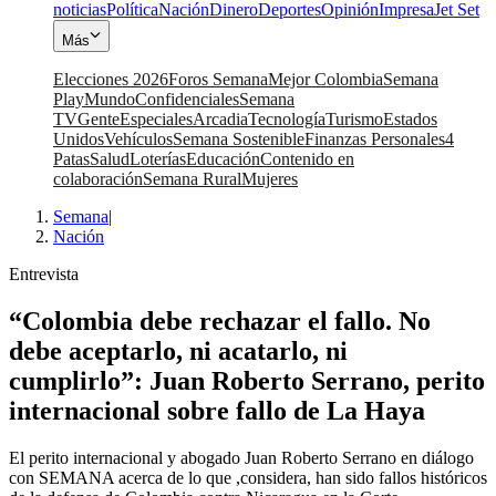
noticias
Política
Nación
Dinero
Deportes
Opinión
Impresa
Jet Set
Más
Elecciones 2026
Foros Semana
Mejor Colombia
Semana
Play
Mundo
Confidenciales
Semana
TV
Gente
Especiales
Arcadia
Tecnología
Turismo
Estados
Unidos
Vehículos
Semana Sostenible
Finanzas Personales
4
Patas
Salud
Loterías
Educación
Contenido en
colaboración
Semana Rural
Mujeres
Semana
|
Nación
Entrevista
“Colombia debe rechazar el fallo. No
debe aceptarlo, ni acatarlo, ni
cumplirlo”: Juan Roberto Serrano, perito
internacional sobre fallo de La Haya
El perito internacional y abogado Juan Roberto Serrano en diálogo
con SEMANA acerca de lo que ,considera, han sido fallos históricos