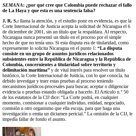
SEMANA
: ¿por qué cree que Colombia puede rechazar el fallo
de La Haya y que esta es una sentencia falsa?
J. R. S.:
llama la atención, y el estudio pone en evidencia, es que la
Corte Internacional de Justicia acepta la solicitud de Nicaragua el 6
de diciembre de 2001, sin un título que la respaldara. Al respecto,
Nicaragua nunca presentó un título en el proceso por el simple
hecho de que no tenía uno. Si esta disputa era de titularidad, como
expresamente lo solicita Nicaragua en el punto 1:
“La disputa
consiste en un grupo de asuntos jurídicos relacionados
subsistentes entre la República de Nicaragua y la República de
Colombia, concernientes a titularidad sobre territorio y
delimitación marítima”
y de vital interés para resolver un título
histórico, la Corte Internacional de Justicia, con lo que conocía, ha
debido investigar y traer estas pruebas al proceso teniendo
mecanismos jurídicos-procesales para buscar, aceptar o diligenciar
evidencia o pruebas estando obligada a hacerlo. El Articulo n.° 50
de los estatutos de la CIJ dice: “La Corte podrá, en cualquier
momento, comisionar a cualquier individuo, entidad, negociado,
comisión u otro organismo que ella escoja, para que haga una
investigación o emita un dictamen pericial.” La omisión de la CIJ, le
impedía fallar de fondo el asunto.