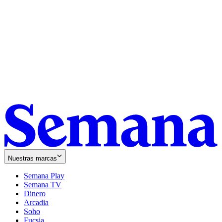
Nuestras marcas
Semana Play
Semana TV
Dinero
Arcadia
Soho
Opens
Fucsia
in
Opens