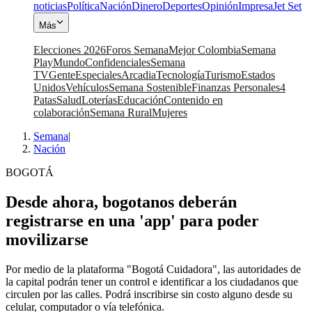
noticias
Política
Nación
Dinero
Deportes
Opinión
Impresa
Jet Set
Más
Elecciones 2026
Foros Semana
Mejor Colombia
Semana
Play
Mundo
Confidenciales
Semana
TV
Gente
Especiales
Arcadia
Tecnología
Turismo
Estados
Unidos
Vehículos
Semana Sostenible
Finanzas Personales
4
Patas
Salud
Loterías
Educación
Contenido en
colaboración
Semana Rural
Mujeres
Semana
|
Nación
BOGOTÁ
Desde ahora, bogotanos deberán
registrarse en una 'app' para poder
movilizarse
Por medio de la plataforma "Bogotá Cuidadora", las autoridades de
la capital podrán tener un control e identificar a los ciudadanos que
circulen por las calles. Podrá inscribirse sin costo alguno desde su
celular, computador o vía telefónica.