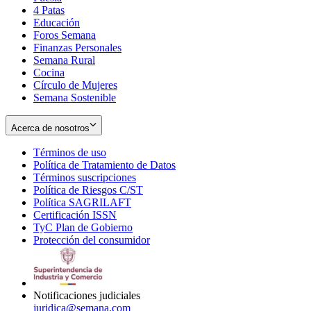
4 Patas
new
in
Educación
window
new
Foros Semana
window
Finanzas Personales
Semana Rural
Cocina
Círculo de Mujeres
Semana Sostenible
Acerca de nosotros
Términos de uso
Opens
Política de Tratamiento de Datos
in
Opens
Términos suscripciones
new
Opens
in
Política de Riesgos C/ST
window
in
Opens
new
Política SAGRILAFT
Opens
new
in
window
Certificación ISSN
Opens
in
window
new
TyC Plan de Gobierno
in
new
Opens
window
Protección del consumidor
new
window
in
Opens
window
new
in
window
new
window
Notificaciones judiciales
juridica@semana.com