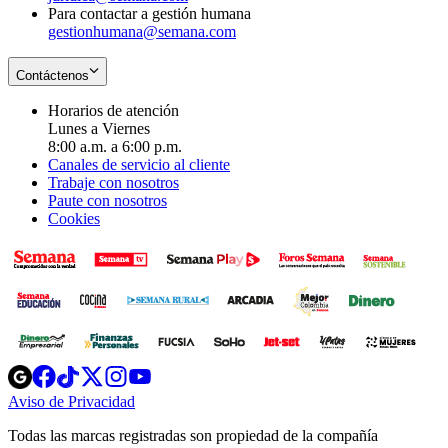
Para contactar a gestión humana
gestionhumana@semana.com
Contáctenos
Horarios de atención
Lunes a Viernes
8:00 a.m. a 6:00 p.m.
Canales de servicio al cliente
Trabaje con nosotros
Paute con nosotros
Cookies
Opens
Opens
Opens
Opens
Opens
in
in
in
in
in
Aviso de Privacidad
Opens
new
new
new
new
new
in
window
window
window
window
window
Todas las marcas registradas son propiedad de la compañía
new