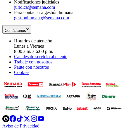
Notificaciones judiciales
juridica@semana.com
Para contactar a gestión humana
gestionhumana@semana.com
Contáctenos
Horarios de atención
Lunes a Viernes
8:00 a.m. a 6:00 p.m.
Canales de servicio al cliente
Trabaje con nosotros
Paute con nosotros
Cookies
Opens
Opens
Opens
Opens
Opens
in
in
in
in
in
Aviso de Privacidad
Opens
new
new
new
new
new