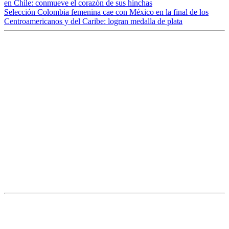
en Chile: conmueve el corazón de sus hinchas
Selección Colombia femenina cae con México en la final de los
Centroamericanos y del Caribe: logran medalla de plata