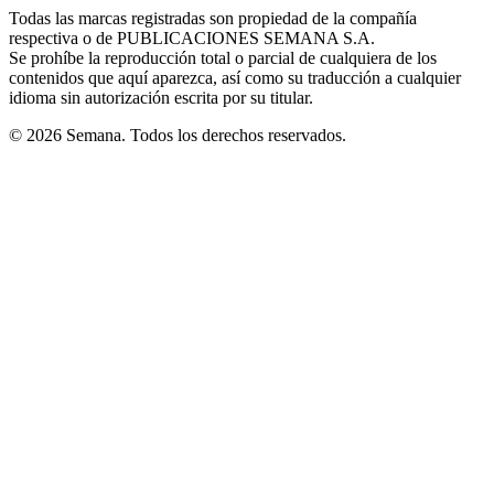
in
window
window
window
window
window
Todas las marcas registradas son propiedad de la compañía
new
respectiva o de PUBLICACIONES SEMANA S.A.
window
Se prohíbe la reproducción total o parcial de cualquiera de los
contenidos que aquí aparezca, así como su traducción a cualquier
idioma sin autorización escrita por su titular.
© 2026 Semana. Todos los derechos reservados.