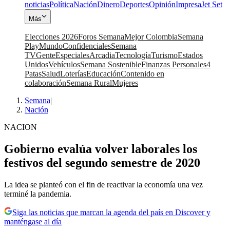
noticias
Política
Nación
Dinero
Deportes
Opinión
Impresa
Jet Set
Más
Elecciones 2026
Foros Semana
Mejor Colombia
Semana
Play
Mundo
Confidenciales
Semana
TV
Gente
Especiales
Arcadia
Tecnología
Turismo
Estados
Unidos
Vehículos
Semana Sostenible
Finanzas Personales
4
Patas
Salud
Loterías
Educación
Contenido en
colaboración
Semana Rural
Mujeres
Semana
|
Nación
NACION
Gobierno evalúa volver laborales los
festivos del segundo semestre de 2020
La idea se planteó con el fin de reactivar la economía una vez
terminé la pandemia.
Siga las noticias que marcan la agenda del país en Discover y
manténgase al día