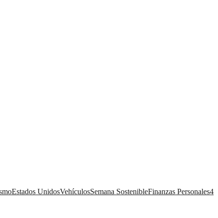
ismo
Estados Unidos
Vehículos
Semana Sostenible
Finanzas Personales
4