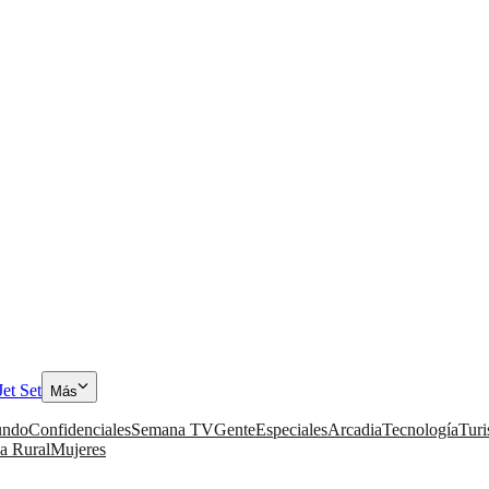
Jet Set
Más
ndo
Confidenciales
Semana TV
Gente
Especiales
Arcadia
Tecnología
Tur
a Rural
Mujeres