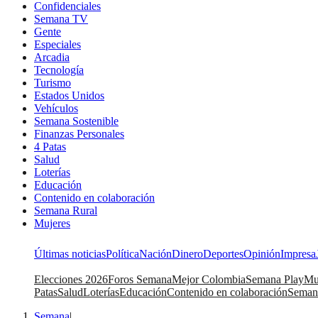
Confidenciales
Semana TV
Gente
Especiales
Arcadia
Tecnología
Turismo
Estados Unidos
Vehículos
Semana Sostenible
Finanzas Personales
4 Patas
Salud
Loterías
Educación
Contenido en colaboración
Semana Rural
Mujeres
Últimas noticias
Política
Nación
Dinero
Deportes
Opinión
Impresa
Elecciones 2026
Foros Semana
Mejor Colombia
Semana Play
Mu
Patas
Salud
Loterías
Educación
Contenido en colaboración
Seman
Semana
|