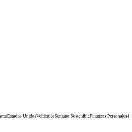
ismo
Estados Unidos
Vehículos
Semana Sostenible
Finanzas Personales
4