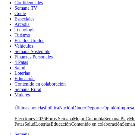
Confidenciales
Semana TV
Gente
Especiales
Arcadia
Tecnología
Turismo
Estados Unidos
Vehículos
Semana Sostenible
Finanzas Personales
4 Patas
Salud
Loterías
Educación
Contenido en colaboración
Semana Rural
Mujeres
Últimas noticias
Política
Nación
Dinero
Deportes
Opinión
Impresa
Elecciones 2026
Foros Semana
Mejor Colombia
Semana Play
Mu
Patas
Salud
Loterías
Educación
Contenido en colaboración
Seman
Semana
|