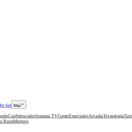
Jet Set
Más
ndo
Confidenciales
Semana TV
Gente
Especiales
Arcadia
Tecnología
Tur
a Rural
Mujeres