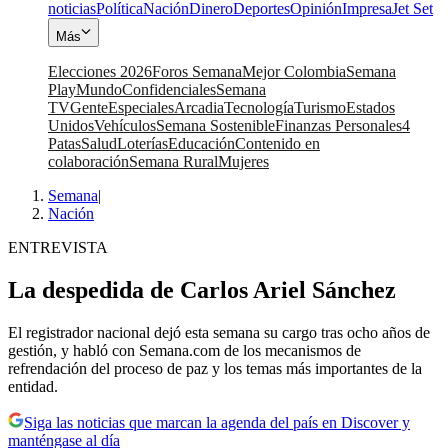
noticias
Política
Nación
Dinero
Deportes
Opinión
Impresa
Jet Set
Más
Elecciones 2026
Foros Semana
Mejor Colombia
Semana
Play
Mundo
Confidenciales
Semana
TV
Gente
Especiales
Arcadia
Tecnología
Turismo
Estados
Unidos
Vehículos
Semana Sostenible
Finanzas Personales
4
Patas
Salud
Loterías
Educación
Contenido en
colaboración
Semana Rural
Mujeres
Semana
|
Nación
ENTREVISTA
La despedida de Carlos Ariel Sánchez
El registrador nacional dejó esta semana su cargo tras ocho años de
gestión, y habló con Semana.com de los mecanismos de
refrendación del proceso de paz y los temas más importantes de la
entidad.
Siga las noticias que marcan la agenda del país en Discover y
manténgase al día