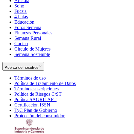
Arcadia
Soho
Opens
Fucsia
in
Opens
4 Patas
new
in
Educación
window
new
Foros Semana
window
Finanzas Personales
Semana Rural
Cocina
Círculo de Mujeres
Semana Sostenible
Acerca de nosotros
Términos de uso
Opens
Política de Tratamiento de Datos
in
Opens
Términos suscripciones
new
Opens
in
Política de Riesgos C/ST
window
in
Opens
new
Política SAGRILAFT
Opens
new
in
window
Certificación ISSN
Opens
in
window
new
TyC Plan de Gobierno
in
new
Opens
window
Protección del consumidor
new
window
in
Opens
window
new
in
window
new
window