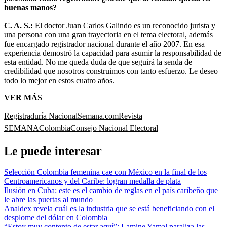
buenas manos?
C. A. S.:
El doctor Juan Carlos Galindo es un reconocido jurista y
una persona con una gran trayectoria en el tema electoral, además
fue encargado registrador nacional durante el año 2007. En esa
experiencia demostró la capacidad para asumir la responsabilidad de
esta entidad. No me queda duda de que seguirá la senda de
credibilidad que nosotros construimos con tanto esfuerzo. Le deseo
todo lo mejor en estos cuatro años.
VER MÁS
Registraduría Nacional
Semana.com
Revista
SEMANA
Colombia
Consejo Nacional Electoral
Le puede interesar
Selección Colombia femenina cae con México en la final de los
Centroamericanos y del Caribe: logran medalla de plata
Ilusión en Cuba: este es el cambio de reglas en el país caribeño que
le abre las puertas al mundo
Analdex revela cuál es la industria que se está beneficiando con el
desplome del dólar en Colombia
“Estoy muy contento de estar aquí”: Lamine Yamal paraliza las