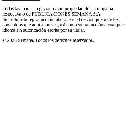
new
new
new
new
new
in
window
window
window
window
window
Todas las marcas registradas son propiedad de la compañía
new
respectiva o de PUBLICACIONES SEMANA S.A.
window
Se prohíbe la reproducción total o parcial de cualquiera de los
contenidos que aquí aparezca, así como su traducción a cualquier
idioma sin autorización escrita por su titular.
© 2026 Semana. Todos los derechos reservados.