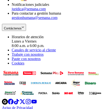
Notificaciones judiciales
juridica@semana.com
Para contactar a gestión humana
gestionhumana@semana.com
Contáctenos
Horarios de atención
Lunes a Viernes
8:00 a.m. a 6:00 p.m.
Canales de servicio al cliente
Trabaje con nosotros
Paute con nosotros
Cookies
Opens
Opens
Opens
Opens
Opens
in
in
in
in
in
Aviso de Privacidad
Opens