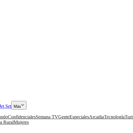
Jet Set
Más
ndo
Confidenciales
Semana TV
Gente
Especiales
Arcadia
Tecnología
Tur
a Rural
Mujeres