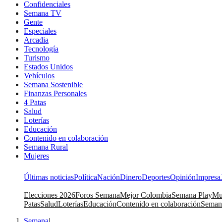
Confidenciales
Semana TV
Gente
Especiales
Arcadia
Tecnología
Turismo
Estados Unidos
Vehículos
Semana Sostenible
Finanzas Personales
4 Patas
Salud
Loterías
Educación
Contenido en colaboración
Semana Rural
Mujeres
Últimas noticias
Política
Nación
Dinero
Deportes
Opinión
Impresa
Elecciones 2026
Foros Semana
Mejor Colombia
Semana Play
Mu
Patas
Salud
Loterías
Educación
Contenido en colaboración
Seman
Semana
|