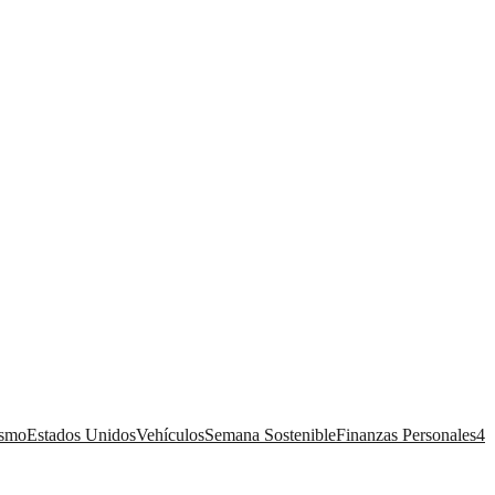
ismo
Estados Unidos
Vehículos
Semana Sostenible
Finanzas Personales
4