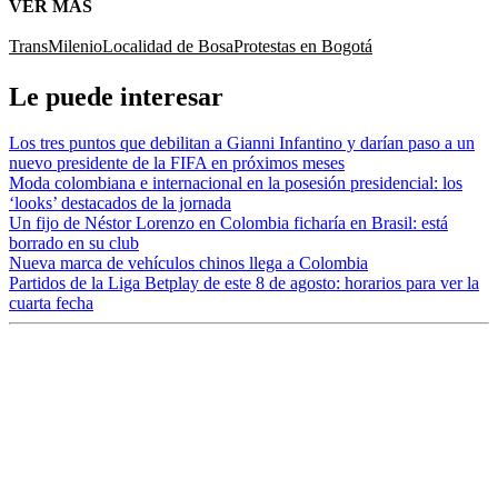
VER MÁS
TransMilenio
Localidad de Bosa
Protestas en Bogotá
Le puede interesar
Los tres puntos que debilitan a Gianni Infantino y darían paso a un
nuevo presidente de la FIFA en próximos meses
Moda colombiana e internacional en la posesión presidencial: los
‘looks’ destacados de la jornada
Un fijo de Néstor Lorenzo en Colombia ficharía en Brasil: está
borrado en su club
Nueva marca de vehículos chinos llega a Colombia
Partidos de la Liga Betplay de este 8 de agosto: horarios para ver la
cuarta fecha