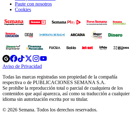
Paute con nosotros
Cookies
Opens
Opens
Opens
Opens
Opens
in
in
in
in
in
Aviso de Privacidad
Opens
new
new
new
new
new
in
window
window
window
window
window
Todas las marcas registradas son propiedad de la compañía
new
respectiva o de PUBLICACIONES SEMANA S.A.
window
Se prohíbe la reproducción total o parcial de cualquiera de los
contenidos que aquí aparezca, así como su traducción a cualquier
idioma sin autorización escrita por su titular.
© 2026 Semana. Todos los derechos reservados.