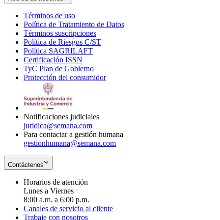
Términos de uso
Opens
Política de Tratamiento de Datos
in
Opens
Términos suscripciones
new
Opens
in
Política de Riesgos C/ST
window
in
Opens
new
Política SAGRILAFT
Opens
new
in
window
Certificación ISSN
Opens
in
window
new
TyC Plan de Gobierno
in
new
Opens
window
Protección del consumidor
new
window
in
Opens
window
new
in
window
new
window
Notificaciones judiciales
juridica@semana.com
Para contactar a gestión humana
gestionhumana@semana.com
Contáctenos
Horarios de atención
Lunes a Viernes
8:00 a.m. a 6:00 p.m.
Canales de servicio al cliente
Trabaje con nosotros