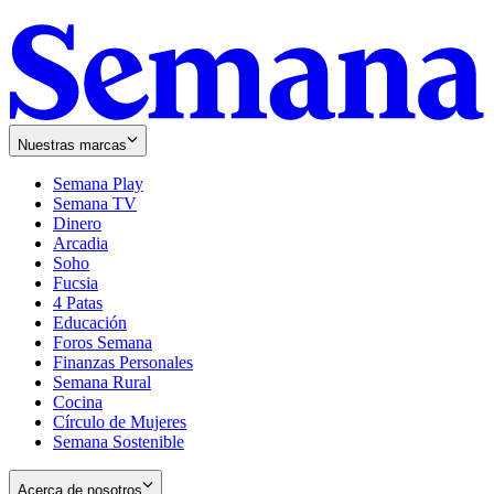
Nuestras marcas
Semana Play
Semana TV
Dinero
Arcadia
Soho
Opens
Fucsia
in
Opens
4 Patas
new
in
Educación
window
new
Foros Semana
window
Finanzas Personales
Semana Rural
Cocina
Círculo de Mujeres
Semana Sostenible
Acerca de nosotros