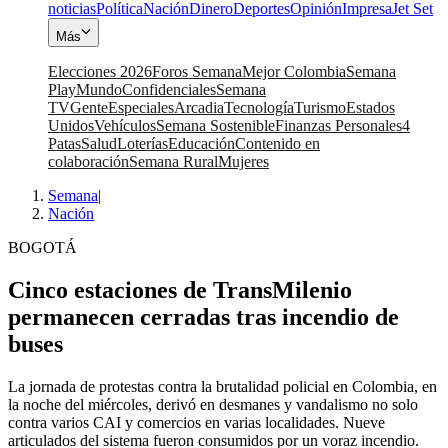
noticias
Política
Nación
Dinero
Deportes
Opinión
Impresa
Jet Set
Más
Elecciones 2026
Foros Semana
Mejor Colombia
Semana
Play
Mundo
Confidenciales
Semana
TV
Gente
Especiales
Arcadia
Tecnología
Turismo
Estados
Unidos
Vehículos
Semana Sostenible
Finanzas Personales
4
Patas
Salud
Loterías
Educación
Contenido en
colaboración
Semana Rural
Mujeres
Semana
|
Nación
BOGOTÁ
Cinco estaciones de TransMilenio
permanecen cerradas tras incendio de
buses
La jornada de protestas contra la brutalidad policial en Colombia, en
la noche del miércoles, derivó en desmanes y vandalismo no solo
contra varios CAI y comercios en varias localidades. Nueve
articulados del sistema fueron consumidos por un voraz incendio.