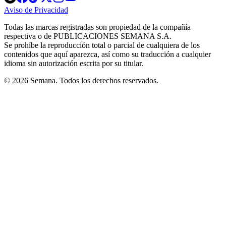
in
in
in
in
in
Aviso de Privacidad
Opens
new
new
new
new
new
in
window
window
window
window
window
Todas las marcas registradas son propiedad de la compañía
new
respectiva o de PUBLICACIONES SEMANA S.A.
window
Se prohíbe la reproducción total o parcial de cualquiera de los
contenidos que aquí aparezca, así como su traducción a cualquier
idioma sin autorización escrita por su titular.
© 2026 Semana. Todos los derechos reservados.