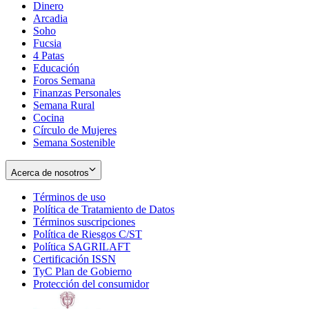
Dinero
Arcadia
Soho
Opens
Fucsia
in
Opens
4 Patas
new
in
Educación
window
new
Foros Semana
window
Finanzas Personales
Semana Rural
Cocina
Círculo de Mujeres
Semana Sostenible
Acerca de nosotros
Términos de uso
Opens
Política de Tratamiento de Datos
in
Opens
Términos suscripciones
new
Opens
in
Política de Riesgos C/ST
window
in
Opens
new
Política SAGRILAFT
Opens
new
in
window
Certificación ISSN
Opens
in
window
new
TyC Plan de Gobierno
in
new
Opens
window
Protección del consumidor
new
window
in
Opens
window
new
in
window
new