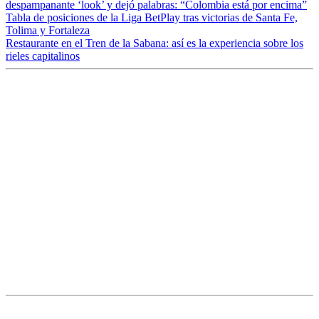
despampanante ‘look’ y dejó palabras: “Colombia está por encima”
Tabla de posiciones de la Liga BetPlay tras victorias de Santa Fe,
Tolima y Fortaleza
Restaurante en el Tren de la Sabana: así es la experiencia sobre los
rieles capitalinos