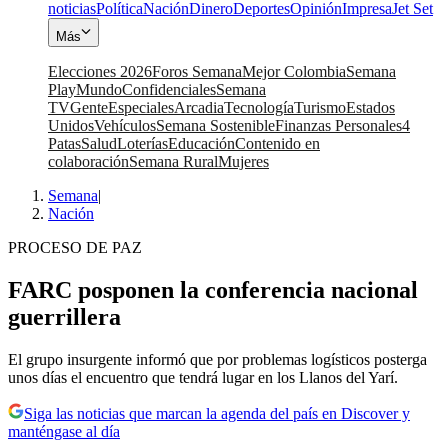
noticias
Política
Nación
Dinero
Deportes
Opinión
Impresa
Jet Set
Más
Elecciones 2026
Foros Semana
Mejor Colombia
Semana
Play
Mundo
Confidenciales
Semana
TV
Gente
Especiales
Arcadia
Tecnología
Turismo
Estados
Unidos
Vehículos
Semana Sostenible
Finanzas Personales
4
Patas
Salud
Loterías
Educación
Contenido en
colaboración
Semana Rural
Mujeres
Semana
|
Nación
PROCESO DE PAZ
FARC posponen la conferencia nacional
guerrillera
El grupo insurgente informó que por problemas logísticos posterga
unos días el encuentro que tendrá lugar en los Llanos del Yarí.
Siga las noticias que marcan la agenda del país en Discover y
manténgase al día