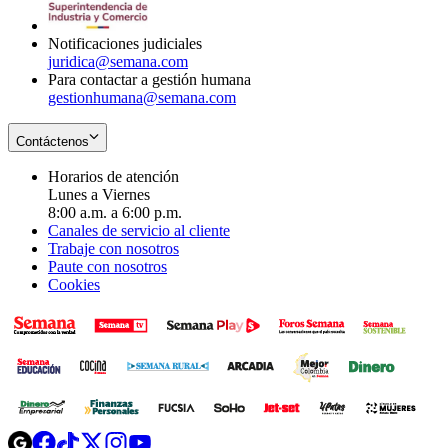
window
Notificaciones judiciales
juridica@semana.com
Para contactar a gestión humana
gestionhumana@semana.com
Contáctenos
Horarios de atención
Lunes a Viernes
8:00 a.m. a 6:00 p.m.
Canales de servicio al cliente
Trabaje con nosotros
Paute con nosotros
Cookies
Opens
Opens
Opens
Opens
Opens