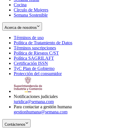
Cocina
Círculo de Mujeres
Semana Sostenible
Acerca de nosotros
Términos de uso
Opens
Política de Tratamiento de Datos
in
Opens
Términos suscripciones
new
Opens
in
Política de Riesgos C/ST
window
in
Opens
new
Política SAGRILAFT
Opens
new
in
window
Certificación ISSN
Opens
in
window
new
TyC Plan de Gobierno
in
new
Opens
window
Protección del consumidor
new
window
in
Opens
window
new
in
window
new
window
Notificaciones judiciales
juridica@semana.com
Para contactar a gestión humana
gestionhumana@semana.com
Contáctenos