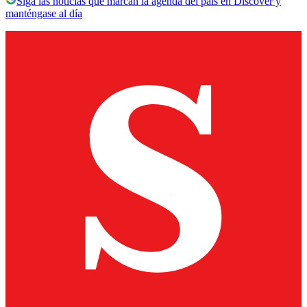
Siga las noticias que marcan la agenda del país en Discover y
manténgase al día