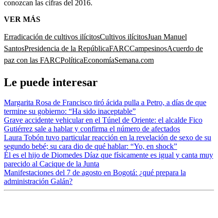
conozcan las cifras del 2016.
VER MÁS
Erradicación de cultivos ilícitos
Cultivos ilícitos
Juan Manuel
Santos
Presidencia de la República
FARC
Campesinos
Acuerdo de
paz con las FARC
Política
Economía
Semana.com
Le puede interesar
Margarita Rosa de Francisco tiró ácida pulla a Petro, a días de que
termine su gobierno: “Ha sido inaceptable”
Grave accidente vehicular en el Túnel de Oriente: el alcalde Fico
Gutiérrez sale a hablar y confirma el número de afectados
Laura Tobón tuvo particular reacción en la revelación de sexo de su
segundo bebé; su cara dio de qué hablar: “Yo, en shock”
Él es el hijo de Diomedes Díaz que físicamente es igual y canta muy
parecido al Cacique de la Junta
Manifestaciones del 7 de agosto en Bogotá: ¿qué prepara la
administración Galán?