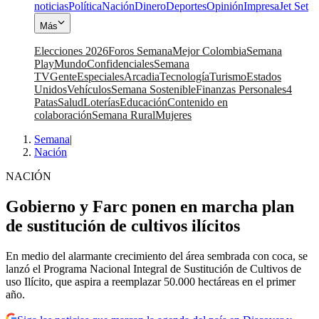
noticias
Política
Nación
Dinero
Deportes
Opinión
Impresa
Jet Set
Más
Elecciones 2026
Foros Semana
Mejor Colombia
Semana
Play
Mundo
Confidenciales
Semana
TV
Gente
Especiales
Arcadia
Tecnología
Turismo
Estados
Unidos
Vehículos
Semana Sostenible
Finanzas Personales
4
Patas
Salud
Loterías
Educación
Contenido en
colaboración
Semana Rural
Mujeres
Semana
|
Nación
NACIÓN
Gobierno y Farc ponen en marcha plan
de sustitución de cultivos ilícitos
En medio del alarmante crecimiento del área sembrada con coca, se
lanzó el Programa Nacional Integral de Sustitución de Cultivos de
uso Ilícito, que aspira a reemplazar 50.000 hectáreas en el primer
año.