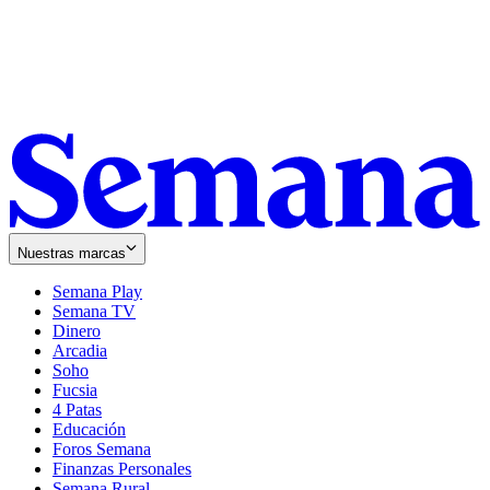
Nuestras marcas
Semana Play
Semana TV
Dinero
Arcadia
Soho
Opens
Fucsia
in
Opens
4 Patas
new
in
Educación
window
new
Foros Semana
window
Finanzas Personales
Semana Rural