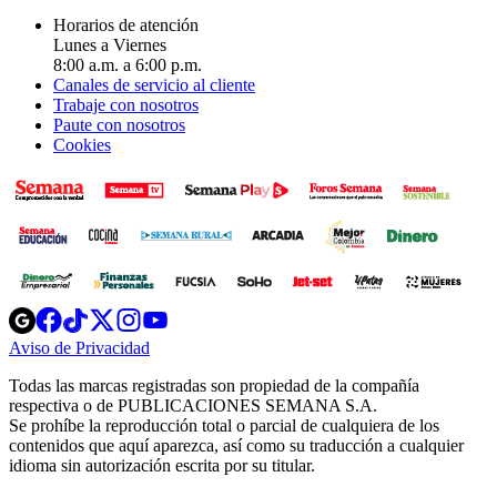
Horarios de atención
Lunes a Viernes
8:00 a.m. a 6:00 p.m.
Canales de servicio al cliente
Trabaje con nosotros
Paute con nosotros
Cookies
Opens
Opens
Opens
Opens
Opens
in
in
in
in
in
Aviso de Privacidad
Opens
new
new
new
new
new
in
window
window
window
window
window
Todas las marcas registradas son propiedad de la compañía
new
respectiva o de PUBLICACIONES SEMANA S.A.
window
Se prohíbe la reproducción total o parcial de cualquiera de los
contenidos que aquí aparezca, así como su traducción a cualquier
idioma sin autorización escrita por su titular.