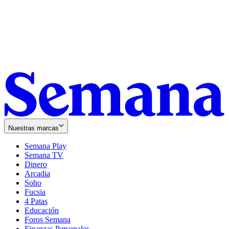
Nuestras marcas
Semana Play
Semana TV
Dinero
Arcadia
Soho
Opens
Fucsia
in
Opens
4 Patas
new
in
Educación
window
new
Foros Semana
window
Finanzas Personales