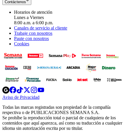
Contáctenos
Horarios de atención
Lunes a Viernes
8:00 a.m. a 6:00 p.m.
Canales de servicio al cliente
Trabaje con nosotros
Paute con nosotros
Cookies
Opens
Opens
Opens
Opens
Opens
in
in
in
in
in
Aviso de Privacidad
Opens
new
new
new
new
new
in
window
window
window
window
window
Todas las marcas registradas son propiedad de la compañía
new
respectiva o de PUBLICACIONES SEMANA S.A.
window
Se prohíbe la reproducción total o parcial de cualquiera de los
contenidos que aquí aparezca, así como su traducción a cualquier
idioma sin autorización escrita por su titular.