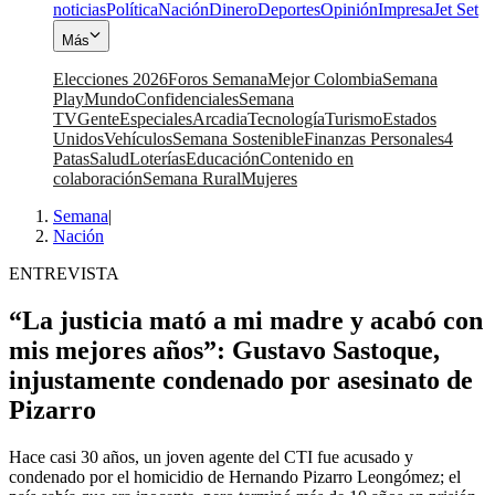
noticias
Política
Nación
Dinero
Deportes
Opinión
Impresa
Jet Set
Más
Elecciones 2026
Foros Semana
Mejor Colombia
Semana
Play
Mundo
Confidenciales
Semana
TV
Gente
Especiales
Arcadia
Tecnología
Turismo
Estados
Unidos
Vehículos
Semana Sostenible
Finanzas Personales
4
Patas
Salud
Loterías
Educación
Contenido en
colaboración
Semana Rural
Mujeres
Semana
|
Nación
ENTREVISTA
“La justicia mató a mi madre y acabó con
mis mejores años”: Gustavo Sastoque,
injustamente condenado por asesinato de
Pizarro
Hace casi 30 años, un joven agente del CTI fue acusado y
condenado por el homicidio de Hernando Pizarro Leongómez; el