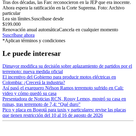
Tras dos décadas, las Farc reconocieron en la JEP que era inocente.
Ahora espera la ratificación en la Corte Suprema.
Foto:
Archivo
particular
Lea sin límites.
Suscríbase desde
$199.000
Renovación anual automática
Cancela en cualquier momento
Suscríbase ahora
*Aplican términos y condiciones
Le puede interesar
Dimayor modifica su decisión sobre aplazamiento de partidos por el
terremoto: nueva medida oficial
El incentivo del Gobierno para producir motos eléctricas en
Colombia: ¿Crecerá la industria?
Así pasó el exarquero Nélson Ramos terremoto sufrido en Cali:
video y cómo quedó su casa
Presentadora de Noticias RCN, Rossy Lemos, mostró su casa en
ruinas, tras terremoto de 7,4: “Qué duro”
Pico y placa en Bogotá para taxis y particulares: revise las placas
que tienen restricción del 10 al 16 de agosto de 2026