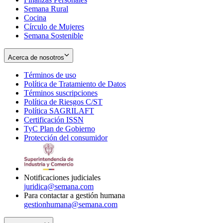
Semana Rural
Cocina
Círculo de Mujeres
Semana Sostenible
Acerca de nosotros
Términos de uso
Opens
Política de Tratamiento de Datos
in
Opens
Términos suscripciones
new
Opens
in
Política de Riesgos C/ST
window
in
Opens
new
Política SAGRILAFT
Opens
new
in
window
Certificación ISSN
Opens
in
window
new
TyC Plan de Gobierno
in
new
Opens
window
Protección del consumidor
new
window
in
Opens
window
new
in
window
new
window
Notificaciones judiciales
juridica@semana.com
Para contactar a gestión humana
gestionhumana@semana.com