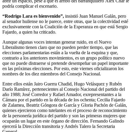
abrir un espacio, pese a que el arribo del barranquillero Álex Char le
podría complicar el escenario.
“Rodrigo Lara es bienvenido”,
insistió Juan Manuel Galán, pero
al senador huilense no le parece, entre otras, que la colectividad esté
exclusivamente con la Coalición de la Esperanza en que está Sergio
Fajardo, a quien ha criticado.
Aunque algunas voces intentan generar ruido, en el Nuevo
Liberalismo tienen claro que no pueden perder tiempo, que las
elecciones parlamentarias están a la vuelta de la esquina y que,
contrario a los anteriores movimientos, es un grupo político nuevo
que no puede distraerse si pretende desempeñar un papel importante
en las próximas elecciones. Por esto, este viernes oficializaron los
nombres de los diez miembros del Consejo Nacional.
Entre ellos están Jairo Guerra Chadid, Hugo Velásquez y Rubén
Darío Ramírez, pertenecientes al Consejo Nacional del partido del
año 1988; José Corredor y Rafael Amador, exrepresentantes a la
Cámara por el partido en la década de los ochenta; Cecilia Fajardo
de Zalamea, Beatriz Góngora de García y Gloria Pachón de Galán,
quienes ejercieron como tutelantes en el proceso de reconocimiento
de la personería jurídica del partido y son las primeras mujeres que
ocuparán un lugar en este órgano de dirección. Fernando Galindo
ejercerá la Dirección transitoria y Andrés Talero la Secretaria
General.