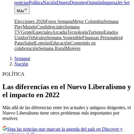
noticias
Política
Nación
Dinero
Deportes
Opinión
Impresa
Jet Set
Más
Elecciones 2026
Foros Semana
Mejor Colombia
Semana
Play
Mundo
Confidenciales
Semana
TV
Gente
Especiales
Arcadia
Tecnología
Turismo
Estados
Unidos
Vehículos
Semana Sostenible
Finanzas Personales
4
Patas
Salud
Loterías
Educación
Contenido en
colaboración
Semana Rural
Mujeres
Semana
|
Nación
POLÍTICA
Las diferencias en el Nuevo Liberalismo y
el impacto en 2022
Más allá de las diferencias entre los actuales y antiguos dirigentes, el
Nuevo Liberalismo tiene otros problemas más importantes por
resolver.
Siga las noticias que marcan la agenda del país en Discover y