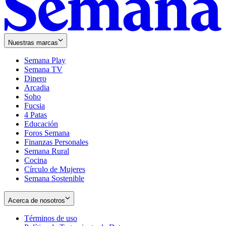
Nuestras marcas
Semana Play
Semana TV
Dinero
Arcadia
Soho
Opens
Fucsia
in
Opens
4 Patas
new
in
Educación
window
new
Foros Semana
window
Finanzas Personales
Semana Rural
Cocina
Círculo de Mujeres
Semana Sostenible
Acerca de nosotros
Términos de uso
Opens