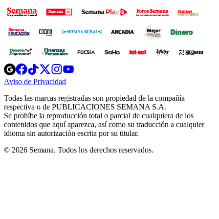
Opens
Opens
Opens
Opens
Opens
in
in
in
in
in
Aviso de Privacidad
Opens
new
new
new
new
new
in
window
window
window
window
window
Todas las marcas registradas son propiedad de la compañía
new
respectiva o de PUBLICACIONES SEMANA S.A.
window
Se prohíbe la reproducción total o parcial de cualquiera de los
contenidos que aquí aparezca, así como su traducción a cualquier
idioma sin autorización escrita por su titular.
© 2026 Semana. Todos los derechos reservados.