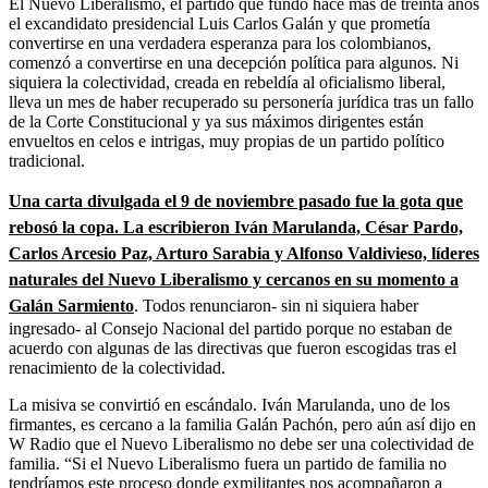
El Nuevo Liberalismo, el partido que fundó hace más de treinta años
el excandidato presidencial Luis Carlos Galán y que prometía
convertirse en una verdadera esperanza para los colombianos,
comenzó a convertirse en una decepción política para algunos. Ni
siquiera la colectividad, creada en rebeldía al oficialismo liberal,
lleva un mes de haber recuperado su personería jurídica tras un fallo
de la Corte Constitucional y ya sus máximos dirigentes están
envueltos en celos e intrigas, muy propias de un partido político
tradicional.
Una carta divulgada el 9 de noviembre pasado fue la gota que
rebosó la copa. La escribieron Iván Marulanda, César Pardo,
Carlos Arcesio Paz, Arturo Sarabia y Alfonso Valdivieso, líderes
naturales del Nuevo Liberalismo y cercanos en su momento a
Galán Sarmiento
. Todos renunciaron- sin ni siquiera haber
ingresado- al Consejo Nacional del partido porque no estaban de
acuerdo con algunas de las directivas que fueron escogidas tras el
renacimiento de la colectividad.
La misiva se convirtió en escándalo. Iván Marulanda, uno de los
firmantes, es cercano a la familia Galán Pachón, pero aún así dijo en
W Radio que el Nuevo Liberalismo no debe ser una colectividad de
familia. “Si el Nuevo Liberalismo fuera un partido de familia no
tendríamos este proceso donde exmilitantes nos acompañaron a