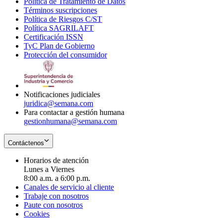
Política de Tratamiento de Datos
in
Opens
Términos suscripciones
new
Opens
in
Política de Riesgos C/ST
window
in
Opens
new
Política SAGRILAFT
Opens
new
in
window
Certificación ISSN
Opens
in
window
new
TyC Plan de Gobierno
in
new
Opens
window
Protección del consumidor
new
window
in
Opens
window
new
in
window
new
window
Notificaciones judiciales
juridica@semana.com
Para contactar a gestión humana
gestionhumana@semana.com
Contáctenos
Horarios de atención
Lunes a Viernes
8:00 a.m. a 6:00 p.m.
Canales de servicio al cliente
Trabaje con nosotros
Paute con nosotros
Cookies