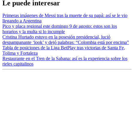
Le puede interesar
Primeras imágenes de Messi tras la muerte de su papá: así se le vio
llegando a Argentina
Pico y placa regional este domingo 9 de agosto: estos son los
horarios y la multa si lo incumple
Cristina Hurtado estuvo en la posesión presidencial, lució
despampanante ‘look’ y dejó palabras: “Colombia está por encima”
Tabla de posiciones de la Liga BetPlay tras victorias de Santa Fe,
Tolima y Fortaleza
Restaurante en el Tren de la Sabana: así es la experiencia sobre los
rieles capitalinos