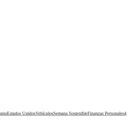
ismo
Estados Unidos
Vehículos
Semana Sostenible
Finanzas Personales
4