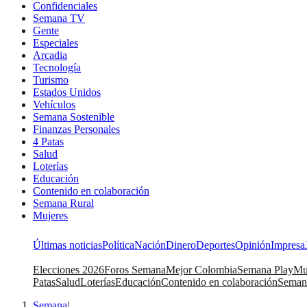
Confidenciales
Semana TV
Gente
Especiales
Arcadia
Tecnología
Turismo
Estados Unidos
Vehículos
Semana Sostenible
Finanzas Personales
4 Patas
Salud
Loterías
Educación
Contenido en colaboración
Semana Rural
Mujeres
Últimas noticias
Política
Nación
Dinero
Deportes
Opinión
Impresa
Elecciones 2026
Foros Semana
Mejor Colombia
Semana Play
Mu
Patas
Salud
Loterías
Educación
Contenido en colaboración
Seman
Semana
|