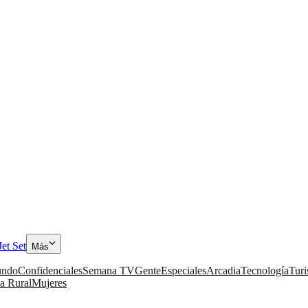
Jet Set
Más
ndo
Confidenciales
Semana TV
Gente
Especiales
Arcadia
Tecnología
Tur
a Rural
Mujeres