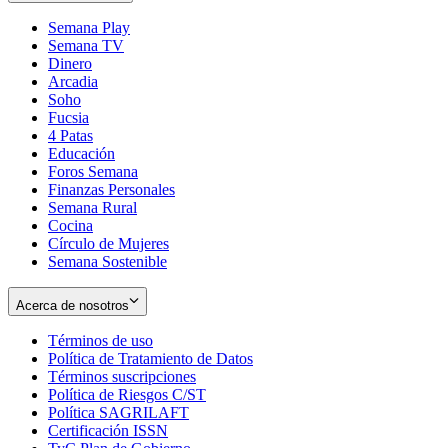
Semana Play
Semana TV
Dinero
Arcadia
Soho
Opens
Fucsia
in
Opens
4 Patas
new
in
Educación
window
new
Foros Semana
window
Finanzas Personales
Semana Rural
Cocina
Círculo de Mujeres
Semana Sostenible
Acerca de nosotros
Términos de uso
Opens
Política de Tratamiento de Datos
in
Opens
Términos suscripciones
new
Opens
in
Política de Riesgos C/ST
window
in
Opens
new
Política SAGRILAFT
Opens
new
in
window
Certificación ISSN
Opens
in
window
new