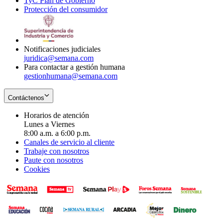
TyC Plan de Gobierno
in
new
Opens
window
Protección del consumidor
new
window
in
Opens
window
new
in
window
new
window
Notificaciones judiciales
juridica@semana.com
Para contactar a gestión humana
gestionhumana@semana.com
Contáctenos
Horarios de atención
Lunes a Viernes
8:00 a.m. a 6:00 p.m.
Canales de servicio al cliente
Trabaje con nosotros
Paute con nosotros
Cookies