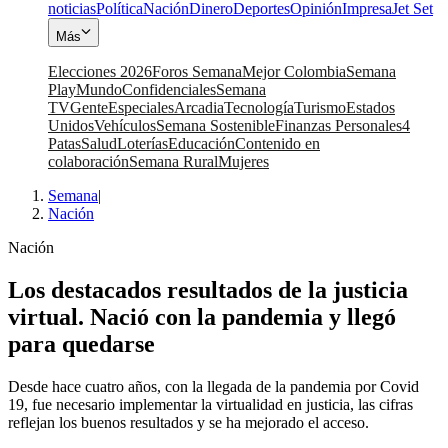
noticias
Política
Nación
Dinero
Deportes
Opinión
Impresa
Jet Set
Más
Elecciones 2026
Foros Semana
Mejor Colombia
Semana
Play
Mundo
Confidenciales
Semana
TV
Gente
Especiales
Arcadia
Tecnología
Turismo
Estados
Unidos
Vehículos
Semana Sostenible
Finanzas Personales
4
Patas
Salud
Loterías
Educación
Contenido en
colaboración
Semana Rural
Mujeres
Semana
|
Nación
Nación
Los destacados resultados de la justicia
virtual. Nació con la pandemia y llegó
para quedarse
Desde hace cuatro años, con la llegada de la pandemia por Covid
19, fue necesario implementar la virtualidad en justicia, las cifras
reflejan los buenos resultados y se ha mejorado el acceso.