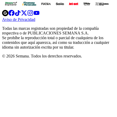
Opens
Opens
Opens
Opens
Opens
in
in
in
in
in
Aviso de Privacidad
Opens
new
new
new
new
new
in
window
window
window
window
window
Todas las marcas registradas son propiedad de la compañía
new
respectiva o de PUBLICACIONES SEMANA S.A.
window
Se prohíbe la reproducción total o parcial de cualquiera de los
contenidos que aquí aparezca, así como su traducción a cualquier
idioma sin autorización escrita por su titular.
© 2026 Semana. Todos los derechos reservados.