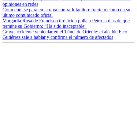
opiniones en redes
Conmebol se para en la raya contra Infantino: fuerte reclamo en su
último comunicado oficial
Margarita Rosa de Francisco tiró ácida pulla a Petro, a días de que
termine su Gobierno: “Ha sido inaceptable”
Grave accidente vehicular en el Túnel de Oriente: el alcalde Fico
Gutiérrez sale a hablar y confirma el número de afectados