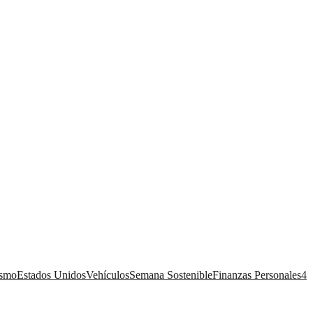
ismo
Estados Unidos
Vehículos
Semana Sostenible
Finanzas Personales
4