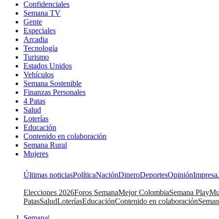
Confidenciales
Semana TV
Gente
Especiales
Arcadia
Tecnología
Turismo
Estados Unidos
Vehículos
Semana Sostenible
Finanzas Personales
4 Patas
Salud
Loterías
Educación
Contenido en colaboración
Semana Rural
Mujeres
Últimas noticias
Política
Nación
Dinero
Deportes
Opinión
Impresa
Elecciones 2026
Foros Semana
Mejor Colombia
Semana Play
Mu
Patas
Salud
Loterías
Educación
Contenido en colaboración
Seman
Semana
|