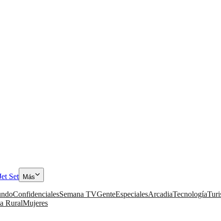
Jet Set
Más
ndo
Confidenciales
Semana TV
Gente
Especiales
Arcadia
Tecnología
Tur
a Rural
Mujeres