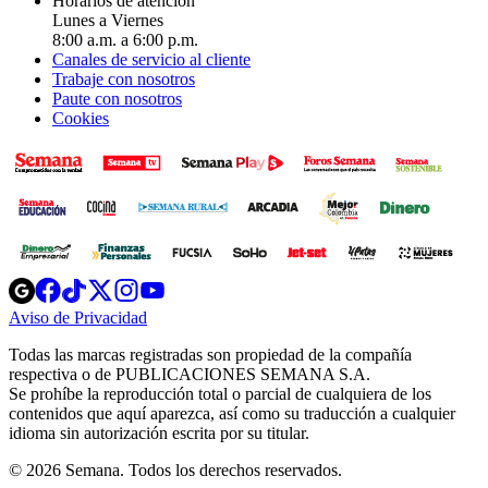
Horarios de atención
Lunes a Viernes
8:00 a.m. a 6:00 p.m.
Canales de servicio al cliente
Trabaje con nosotros
Paute con nosotros
Cookies
Opens
Opens
Opens
Opens
Opens
in
in
in
in
in
Aviso de Privacidad
Opens
new
new
new
new
new
in
window
window
window
window
window
Todas las marcas registradas son propiedad de la compañía
new
respectiva o de PUBLICACIONES SEMANA S.A.
window
Se prohíbe la reproducción total o parcial de cualquiera de los
contenidos que aquí aparezca, así como su traducción a cualquier
idioma sin autorización escrita por su titular.
© 2026 Semana. Todos los derechos reservados.