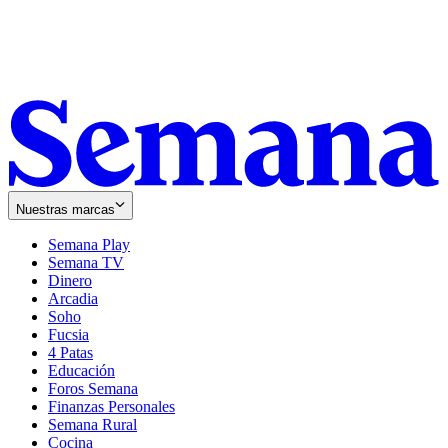
Nuestras marcas
Semana Play
Semana TV
Dinero
Arcadia
Soho
Opens
Fucsia
in
Opens
4 Patas
new
in
Educación
window
new
Foros Semana
window
Finanzas Personales
Semana Rural
Cocina