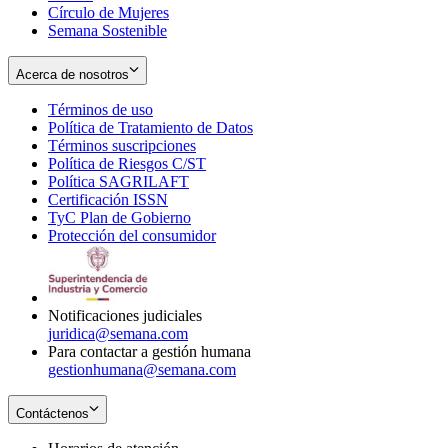
Círculo de Mujeres
Semana Sostenible
Acerca de nosotros
Términos de uso
Opens
Política de Tratamiento de Datos
in
Opens
Términos suscripciones
new
Opens
in
Política de Riesgos C/ST
window
in
Opens
new
Política SAGRILAFT
Opens
new
in
window
Certificación ISSN
Opens
in
window
new
TyC Plan de Gobierno
in
new
Opens
window
Protección del consumidor
new
window
in
Opens
window
new
in
window
new
window
Notificaciones judiciales
juridica@semana.com
Para contactar a gestión humana
gestionhumana@semana.com
Contáctenos