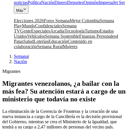
noticias
Política
Nación
Dinero
Deportes
Opinión
Impresa
Jet Set
Más
Elecciones 2026
Foros Semana
Mejor Colombia
Semana
Play
Mundo
Confidenciales
Semana
TV
Gente
Especiales
Arcadia
Tecnología
Turismo
Estados
Unidos
Vehículos
Semana Sostenible
Finanzas Personales
4
Patas
Salud
Loterías
Educación
Contenido en
colaboración
Semana Rural
Mujeres
Semana
|
Nación
Migrantes
Migrantes venezolanos, ¿a bailar con la
más fea? Su atención estará a cargo de un
ministerio que todavía no existe
La eliminación de la Gerencia de Fronteras y la creación de una
nueva instancia a cargo de la Cancillería es la decisión provisional
del Gobierno, mientras se crea el Ministerio de la Igualdad, que
tendrá a su cargo a 2,47 millones de personas del vecino país.