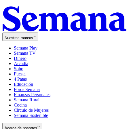
Nuestras marcas
Semana Play
Semana TV
Dinero
Arcadia
Soho
Opens
Fucsia
in
Opens
4 Patas
new
in
Educación
window
new
Foros Semana
window
Finanzas Personales
Semana Rural
Cocina
Círculo de Mujeres
Semana Sostenible
Acerca de nosotros