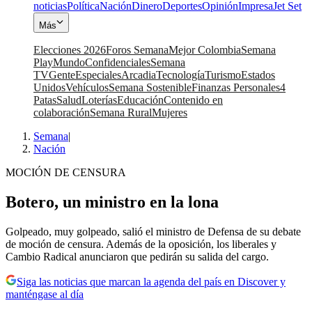
noticias
Política
Nación
Dinero
Deportes
Opinión
Impresa
Jet Set
Más
Elecciones 2026
Foros Semana
Mejor Colombia
Semana
Play
Mundo
Confidenciales
Semana
TV
Gente
Especiales
Arcadia
Tecnología
Turismo
Estados
Unidos
Vehículos
Semana Sostenible
Finanzas Personales
4
Patas
Salud
Loterías
Educación
Contenido en
colaboración
Semana Rural
Mujeres
Semana
|
Nación
MOCIÓN DE CENSURA
Botero, un ministro en la lona
Golpeado, muy golpeado, salió el ministro de Defensa de su debate
de moción de censura. Además de la oposición, los liberales y
Cambio Radical anunciaron que pedirán su salida del cargo.
Siga las noticias que marcan la agenda del país en Discover y
manténgase al día