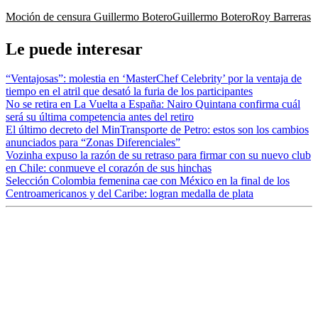
Moción de censura Guillermo Botero
Guillermo Botero
Roy Barreras
Le puede interesar
“Ventajosas”: molestia en ‘MasterChef Celebrity’ por la ventaja de
tiempo en el atril que desató la furia de los participantes
No se retira en La Vuelta a España: Nairo Quintana confirma cuál
será su última competencia antes del retiro
El último decreto del MinTransporte de Petro: estos son los cambios
anunciados para “Zonas Diferenciales”
Vozinha expuso la razón de su retraso para firmar con su nuevo club
en Chile: conmueve el corazón de sus hinchas
Selección Colombia femenina cae con México en la final de los
Centroamericanos y del Caribe: logran medalla de plata