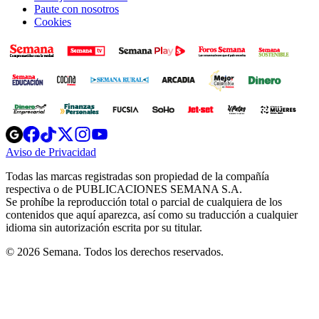
Paute con nosotros
Cookies
Opens
Opens
Opens
Opens
Opens
in
in
in
in
in
Aviso de Privacidad
Opens
new
new
new
new
new
in
window
window
window
window
window
Todas las marcas registradas son propiedad de la compañía
new
respectiva o de PUBLICACIONES SEMANA S.A.
window
Se prohíbe la reproducción total o parcial de cualquiera de los
contenidos que aquí aparezca, así como su traducción a cualquier
idioma sin autorización escrita por su titular.
© 2026 Semana. Todos los derechos reservados.