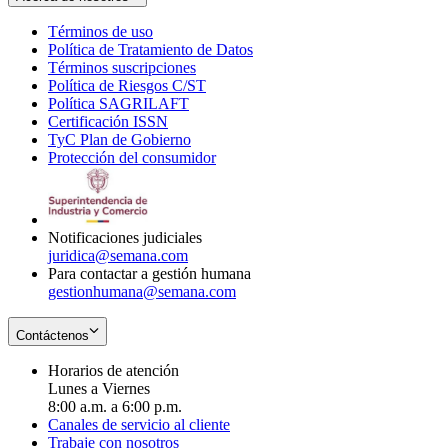
Términos de uso
Opens
Política de Tratamiento de Datos
in
Opens
Términos suscripciones
new
Opens
in
Política de Riesgos C/ST
window
in
Opens
new
Política SAGRILAFT
Opens
new
in
window
Certificación ISSN
Opens
in
window
new
TyC Plan de Gobierno
in
new
Opens
window
Protección del consumidor
new
window
in
Opens
window
new
in
window
new
window
Notificaciones judiciales
juridica@semana.com
Para contactar a gestión humana
gestionhumana@semana.com
Contáctenos
Horarios de atención
Lunes a Viernes
8:00 a.m. a 6:00 p.m.
Canales de servicio al cliente
Trabaje con nosotros