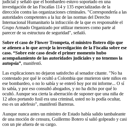
judicial y señaló que el bombardeo estuvo soportado en una
investigación de las Fiscalías 114 y 135 especializadas de la
dirección contra las organizaciones criminales. "Correspondería a las
autoridades competentes a la luz de las normas del Derecho
Internacional Humanitario la infracción de la que es responsable el
Grupo Armado Organizado por utilizar menores como parte al
parecer de su estructura de seguridad", señaló.
Sobre el caso de Flower Trompeta, el ministro Botero dijo que
se atienen a lo que arroje la investigación de la Fiscalía sobre ese
caso. “Sobre este caso desde el primer momento hubo
acompañamiento de las autoridades judiciales y no tenemos la
autopsia”
, manifestó.
Las explicaciones no dejaron satisfecho al senador citante. "No ha
contestado por qué le ocultó a Colombia que murieron siete niños en
ese bombardeo, o no lo sabía y se enteró hoy por mi informe... O sí
lo sabía, y por eso consultó abogados, y no ha dicho por qué lo
ocultó. Aunque sea cierta la aberración de suponer que una niña de
12 años portando fusil era una criminal, usted no lo podía ocultar,
eso es un adefesio", manifestó Barreras.
Aunque nunca antes un ministro de Estado había salido tambaleante
de una moción de censura, Guillermo Botero sí salió golpeado y casi
con un pie afuera de su cargo.