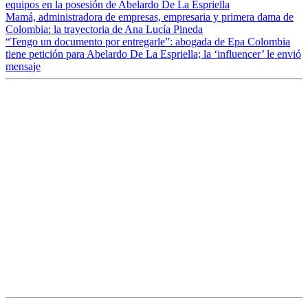
equipos en la posesión de Abelardo De La Espriella
Mamá, administradora de empresas, empresaria y primera dama de
Colombia: la trayectoria de Ana Lucía Pineda
“Tengo un documento por entregarle”: abogada de Epa Colombia
tiene petición para Abelardo De La Espriella; la ‘influencer’ le envió
mensaje