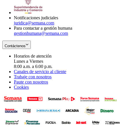
window
new
window
Notificaciones judiciales
juridica@semana.com
Para contactar a gestión humana
gestionhumana@semana.com
Contáctenos
Horarios de atención
Lunes a Viernes
8:00 a.m. a 6:00 p.m.
Canales de servicio al cliente
Trabaje con nosotros
Paute con nosotros
Cookies