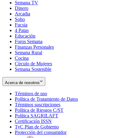
Semana TV
Dinero
Arcadia
Soho
Opens
Fucsia
in
Opens
4 Patas
new
in
Educación
window
new
Foros Semana
window
Finanzas Personales
Semana Rural
Cocina
Círculo de Mujeres
Semana Sostenible
Acerca de nosotros
Términos de uso
Opens
Política de Tratamiento de Datos
in
Opens
Términos suscripciones
new
Opens
in
Política de Riesgos C/ST
window
in
Opens
new
Política SAGRILAFT
Opens
new
in
window
Certificación ISSN
Opens
in
window
new
TyC Plan de Gobierno
in
new
Opens
window
Protección del consumidor
new
window
in
Opens
window
new
in