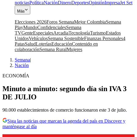
noticias
Política
Nación
Dinero
Deportes
Opinión
Impresa
Jet Set
Más
Elecciones 2026
Foros Semana
Mejor Colombia
Semana
Play
Mundo
Confidenciales
Semana
TV
Gente
Especiales
Arcadia
Tecnología
Turismo
Estados
Unidos
Vehículos
Semana Sostenible
Finanzas Personales
4
Patas
Salud
Loterías
Educación
Contenido en
colaboración
Semana Rural
Mujeres
Semana
|
Nación
ECONOMÍA
Minuto a minuto: segundo día sin IVA 3
DE JULIO
90.000 establecimientos de comercio funcionaron este 3 de julio.
Siga las noticias que marcan la agenda del país en Discover y
manténgase al día