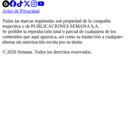
Opens
Opens
Opens
Opens
Opens
in
in
in
in
in
Aviso de Privacidad
Opens
new
new
new
new
new
in
window
window
window
window
window
Todas las marcas registradas son propiedad de la compañía
new
respectiva o de PUBLICACIONES SEMANA S.A.
window
Se prohíbe la reproducción total o parcial de cualquiera de los
contenidos que aquí aparezca, así como su traducción a cualquier
idioma sin autorización escrita por su titular.
© 2026 Semana. Todos los derechos reservados.