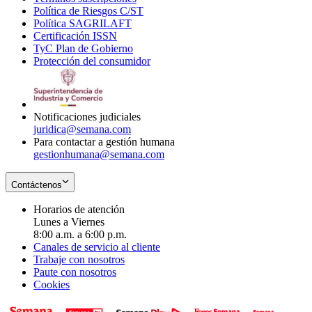
Política de Riesgos C/ST
window
in
Opens
new
Política SAGRILAFT
Opens
new
in
window
Certificación ISSN
Opens
in
window
new
TyC Plan de Gobierno
in
new
Opens
window
Protección del consumidor
new
window
in
Opens
window
new
in
window
new
window
Notificaciones judiciales
juridica@semana.com
Para contactar a gestión humana
gestionhumana@semana.com
Contáctenos
Horarios de atención
Lunes a Viernes
8:00 a.m. a 6:00 p.m.
Canales de servicio al cliente
Trabaje con nosotros
Paute con nosotros
Cookies