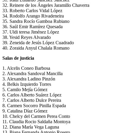
32. Reinere de los Ángeles Jaramillo Chaverra
33. Roberto Carlos Vidal López
34. Rodolfo Arango Rivadeneira
35. Sandra Rocío Gamboa Rubiano
36. Saúl Emir Ramírez Quesada
37. Uldi teresa Jiménez López
38. Yesid Reyes Alvarado
39. Zeneida de Jesús López Cuadrado
40. Zoraida Anyul Chalala Romano
Salas de justicia
1. Alcelis Coneo Barbosa
2. Alexandra Sandoval Mancilla
3. Alexandra Ladino Pinzón
4. Belkis Izquierdo Torres
5. Camilo Mejía Gómez
6. Carlos Alberto Suárez López
7. Carlos Alberto Dulce Pereira
8. Carmen Socorro Pinilla Espada
9. Catalina Díaz Gómez
10. Chelcy del Carmen Perea Conto
11. Claudia Rocio Saldaña Montoya
12. Diana María Vega Laguna
13. Biana Fernanda Antonio Rosero