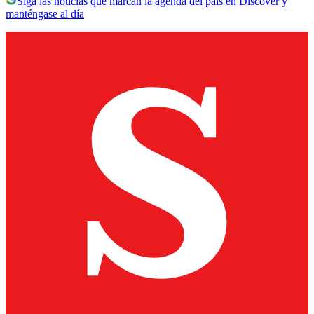
Siga las noticias que marcan la agenda del país en Discover y
manténgase al día