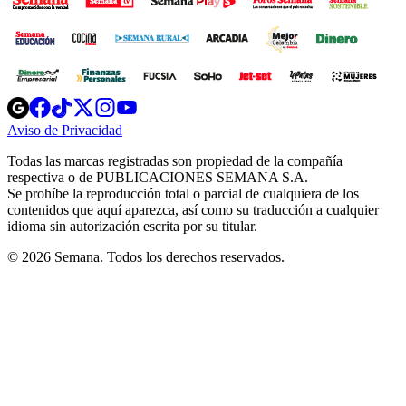
Opens
Opens
Opens
Opens
Opens
in
in
in
in
in
Aviso de Privacidad
Opens
new
new
new
new
new
in
window
window
window
window
window
Todas las marcas registradas son propiedad de la compañía
new
respectiva o de PUBLICACIONES SEMANA S.A.
window
Se prohíbe la reproducción total o parcial de cualquiera de los
contenidos que aquí aparezca, así como su traducción a cualquier
idioma sin autorización escrita por su titular.
© 2026 Semana. Todos los derechos reservados.