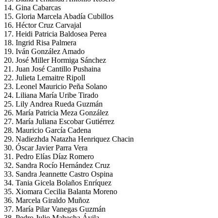
14. Gina Cabarcas
15. Gloria Marcela Abadía Cubillos
16. Héctor Cruz Carvajal
17. Heidi Patricia Baldosea Perea
18. Ingrid Risa Palmera
19. Iván González Amado
20. José Miller Hormiga Sánchez
21. Juan José Cantillo Pushaina
22. Julieta Lemaitre Ripoll
23. Leonel Mauricio Peña Solano
24. Liliana María Uribe Tirado
25. Lily Andrea Rueda Guzmán
26. María Patricia Meza González
27. María Juliana Escobar Gutiérrez
28. Mauricio García Cadena
29. Nadiezhda Natazha Henriquez Chacin
30. Óscar Javier Parra Vera
31. Pedro Elías Díaz Romero
32. Sandra Rocío Hernández Cruz
33. Sandra Jeannette Castro Ospina
34. Tania Gicela Bolaños Enríquez
35. Xiomara Cecilia Balanta Moreno
36. Marcela Giraldo Muñoz
37. María Pilar Vanegas Guzmán
38. Pedro Julio Mahecha Ávila