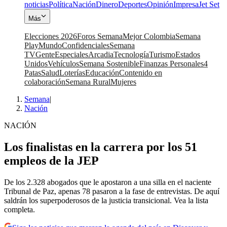
noticias
Política
Nación
Dinero
Deportes
Opinión
Impresa
Jet Set
Más
Elecciones 2026
Foros Semana
Mejor Colombia
Semana
Play
Mundo
Confidenciales
Semana
TV
Gente
Especiales
Arcadia
Tecnología
Turismo
Estados
Unidos
Vehículos
Semana Sostenible
Finanzas Personales
4
Patas
Salud
Loterías
Educación
Contenido en
colaboración
Semana Rural
Mujeres
Semana
|
Nación
NACIÓN
Los finalistas en la carrera por los 51
empleos de la JEP
De los 2.328 abogados que le apostaron a una silla en el naciente
Tribunal de Paz, apenas 78 pasaron a la fase de entrevistas. De aquí
saldrán los superpoderosos de la justicia transicional. Vea la lista
completa.