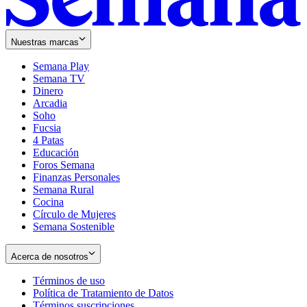
Nuestras marcas
Semana Play
Semana TV
Dinero
Arcadia
Soho
Opens
Fucsia
in
Opens
4 Patas
new
in
Educación
window
new
Foros Semana
window
Finanzas Personales
Semana Rural
Cocina
Círculo de Mujeres
Semana Sostenible
Acerca de nosotros
Términos de uso
Opens
Política de Tratamiento de Datos
in
Opens
Términos suscripciones
new
Opens
in