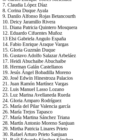
7. Claudia López Díaz
8. Corina Duque Ayala
9. Danilo Alfonso Rojas Betancourth
10. Deicy Jaramillo Rivera
11. Diana Patricia Quintero Mosquera
12. Eduardo Cifuentes Muñoz
13 Elsi Gabriela Angulo España
14. Fabio Enrique Araque Vargas
15. Gloria Guzmán Duque
16. Gustavo Adolfo Salazar Arbeláez
17. Heidi Abuchaibe Abuchaibe
18. Herman Galán Castellanos
19. Jesús Ángel Bobadilla Moreno
20. José Edwin Hinestroza Palacios
21. Juan Ramón Martínez Vargas
22. Luis Manuel Lasso Lozano
23. Luz Marina Avellaneda Rueda
24. Gloria Amparo Rodríguez
25. María del Pilar Valencia garcía
26. María Trejos Tapasco
27. María Martina Sánchez Triana
28. Martín Antonio Moreno Sanjuan
29. Mirtha Patricia Linares Prieto
30. Rafael Arturo Prieto Sanjuan
31. Raúl Eduardo Sánchez Sánchez