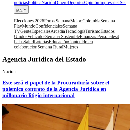
noticias
Política
Nación
Dinero
Deportes
Opinión
Impresa
Jet Set
Más
Elecciones 2026
Foros Semana
Mejor Colombia
Semana
Play
Mundo
Confidenciales
Semana
TV
Gente
Especiales
Arcadia
Tecnología
Turismo
Estados
Unidos
Vehículos
Semana Sostenible
Finanzas Personales
4
Patas
Salud
Loterías
Educación
Contenido en
colaboración
Semana Rural
Mujeres
Agencia Jurídica del Estado
Nación
Este será el papel de la Procuraduría sobre el
polémico contrato de la Agencia Jurídica en
millonario litigio internacional