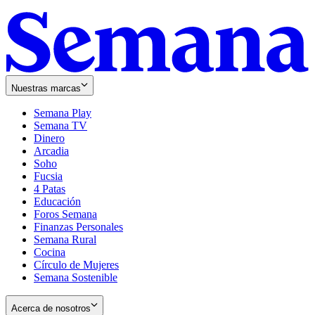
Nuestras marcas
Semana Play
Semana TV
Dinero
Arcadia
Soho
Opens
Fucsia
in
Opens
4 Patas
new
in
Educación
window
new
Foros Semana
window
Finanzas Personales
Semana Rural
Cocina
Círculo de Mujeres
Semana Sostenible
Acerca de nosotros