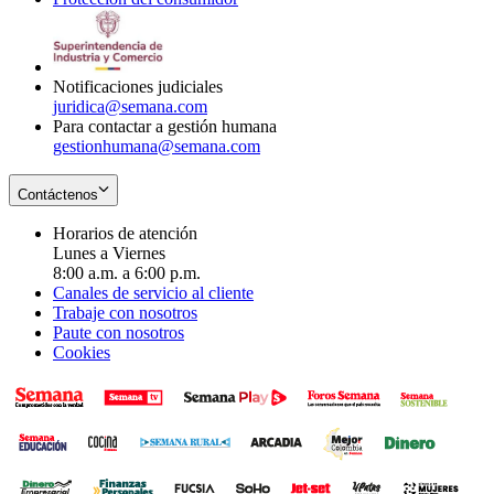
window
new
in
window
new
window
Notificaciones judiciales
juridica@semana.com
Para contactar a gestión humana
gestionhumana@semana.com
Contáctenos
Horarios de atención
Lunes a Viernes
8:00 a.m. a 6:00 p.m.
Canales de servicio al cliente
Trabaje con nosotros
Paute con nosotros
Cookies