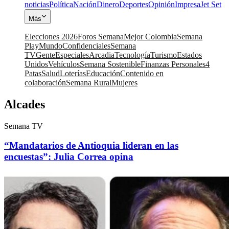
noticias
Política
Nación
Dinero
Deportes
Opinión
Impresa
Jet Set
Más
Elecciones 2026
Foros Semana
Mejor Colombia
Semana
Play
Mundo
Confidenciales
Semana
TV
Gente
Especiales
Arcadia
Tecnología
Turismo
Estados
Unidos
Vehículos
Semana Sostenible
Finanzas Personales
4
Patas
Salud
Loterías
Educación
Contenido en
colaboración
Semana Rural
Mujeres
Alcades
Semana TV
“Mandatarios de Antioquia lideran en las
encuestas”: Julia Correa opina