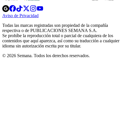
Opens
Opens
Opens
Opens
Opens
in
in
in
in
in
Aviso de Privacidad
Opens
new
new
new
new
new
in
window
window
window
window
window
Todas las marcas registradas son propiedad de la compañía
new
respectiva o de PUBLICACIONES SEMANA S.A.
window
Se prohíbe la reproducción total o parcial de cualquiera de los
contenidos que aquí aparezca, así como su traducción a cualquier
idioma sin autorización escrita por su titular.
© 2026 Semana. Todos los derechos reservados.