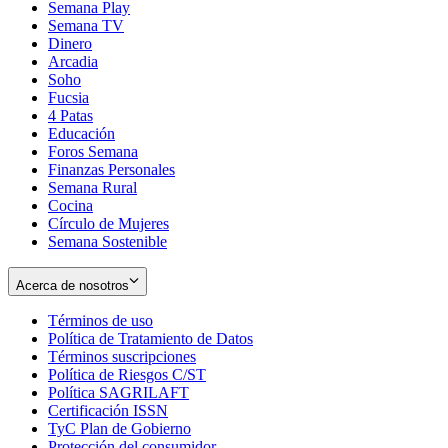
Semana Play
Semana TV
Dinero
Arcadia
Soho
Opens
Fucsia
in
Opens
4 Patas
new
in
Educación
window
new
Foros Semana
window
Finanzas Personales
Semana Rural
Cocina
Círculo de Mujeres
Semana Sostenible
Acerca de nosotros
Términos de uso
Opens
Política de Tratamiento de Datos
in
Opens
Términos suscripciones
new
Opens
in
Política de Riesgos C/ST
window
in
Opens
new
Política SAGRILAFT
Opens
new
in
window
Certificación ISSN
Opens
in
window
new
TyC Plan de Gobierno
in
new
Opens
window
Protección del consumidor
new
window
in
Opens