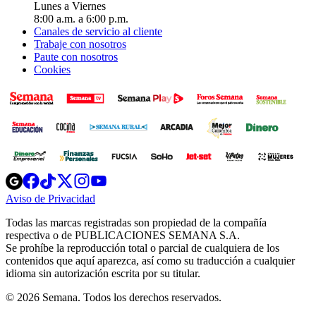
Lunes a Viernes
8:00 a.m. a 6:00 p.m.
Canales de servicio al cliente
Trabaje con nosotros
Paute con nosotros
Cookies
Opens
Opens
Opens
Opens
Opens
in
in
in
in
in
Aviso de Privacidad
Opens
new
new
new
new
new
in
window
window
window
window
window
Todas las marcas registradas son propiedad de la compañía
new
respectiva o de PUBLICACIONES SEMANA S.A.
window
Se prohíbe la reproducción total o parcial de cualquiera de los
contenidos que aquí aparezca, así como su traducción a cualquier
idioma sin autorización escrita por su titular.
© 2026 Semana. Todos los derechos reservados.