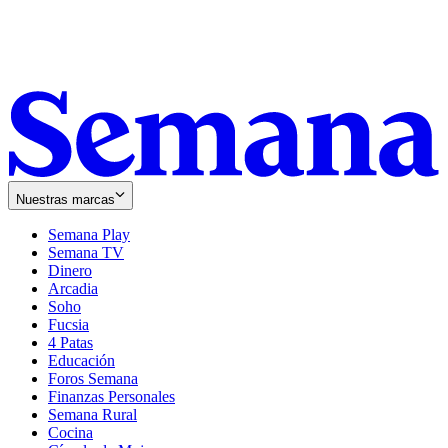
Nuestras marcas
Semana Play
Semana TV
Dinero
Arcadia
Soho
Opens
Fucsia
in
Opens
4 Patas
new
in
Educación
window
new
Foros Semana
window
Finanzas Personales
Semana Rural
Cocina