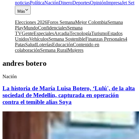
noticias
Política
Nación
Dinero
Deportes
Opinión
Impresa
Jet Set
Más
Elecciones 2026
Foros Semana
Mejor Colombia
Semana
Play
Mundo
Confidenciales
Semana
TV
Gente
Especiales
Arcadia
Tecnología
Turismo
Estados
Unidos
Vehículos
Semana Sostenible
Finanzas Personales
4
Patas
Salud
Loterías
Educación
Contenido en
colaboración
Semana Rural
Mujeres
andres botero
Nación
La historia de María Luisa Botero, ‘Lulú', de la alta
sociedad de Medellín, capturada en operación
contra el temible alias Soya