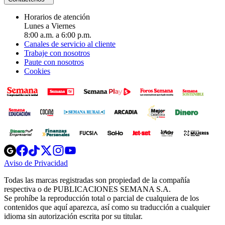
Horarios de atención
Lunes a Viernes
8:00 a.m. a 6:00 p.m.
Canales de servicio al cliente
Trabaje con nosotros
Paute con nosotros
Cookies
Opens
Opens
Opens
Opens
Opens
in
in
in
in
in
Aviso de Privacidad
Opens
new
new
new
new
new
in
window
window
window
window
window
Todas las marcas registradas son propiedad de la compañía
new
respectiva o de PUBLICACIONES SEMANA S.A.
window
Se prohíbe la reproducción total o parcial de cualquiera de los
contenidos que aquí aparezca, así como su traducción a cualquier
idioma sin autorización escrita por su titular.