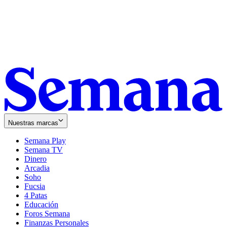
Nuestras marcas
Semana Play
Semana TV
Dinero
Arcadia
Soho
Opens
Fucsia
in
Opens
4 Patas
new
in
Educación
window
new
Foros Semana
window
Finanzas Personales