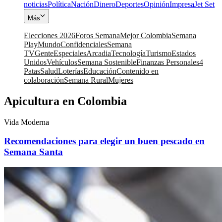
noticias
Política
Nación
Dinero
Deportes
Opinión
Impresa
Jet Set
Más
Elecciones 2026
Foros Semana
Mejor Colombia
Semana
Play
Mundo
Confidenciales
Semana
TV
Gente
Especiales
Arcadia
Tecnología
Turismo
Estados
Unidos
Vehículos
Semana Sostenible
Finanzas Personales
4
Patas
Salud
Loterías
Educación
Contenido en
colaboración
Semana Rural
Mujeres
Apicultura en Colombia
Vida Moderna
Recomendaciones para elegir un buen pescado en
Semana Santa