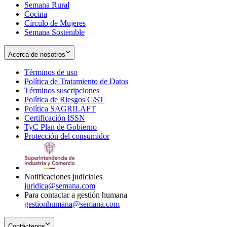
Semana Rural
Cocina
Círculo de Mujeres
Semana Sostenible
Acerca de nosotros
Términos de uso
Opens
Política de Tratamiento de Datos
in
Opens
Términos suscripciones
new
Opens
in
Política de Riesgos C/ST
window
in
Opens
new
Política SAGRILAFT
Opens
new
in
window
Certificación ISSN
Opens
in
window
new
TyC Plan de Gobierno
in
new
Opens
window
Protección del consumidor
new
window
in
Opens
window
new
in
window
new
window
Notificaciones judiciales
juridica@semana.com
Para contactar a gestión humana
gestionhumana@semana.com
Contáctenos