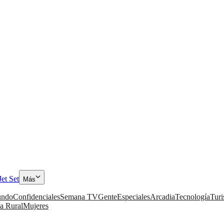
Jet Set
Más
ndo
Confidenciales
Semana TV
Gente
Especiales
Arcadia
Tecnología
Tur
a Rural
Mujeres