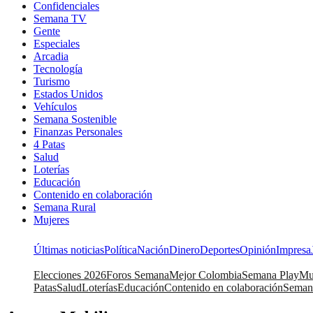
Confidenciales
Semana TV
Gente
Especiales
Arcadia
Tecnología
Turismo
Estados Unidos
Vehículos
Semana Sostenible
Finanzas Personales
4 Patas
Salud
Loterías
Educación
Contenido en colaboración
Semana Rural
Mujeres
Últimas noticias
Política
Nación
Dinero
Deportes
Opinión
Impresa
Elecciones 2026
Foros Semana
Mejor Colombia
Semana Play
Mu
Patas
Salud
Loterías
Educación
Contenido en colaboración
Seman