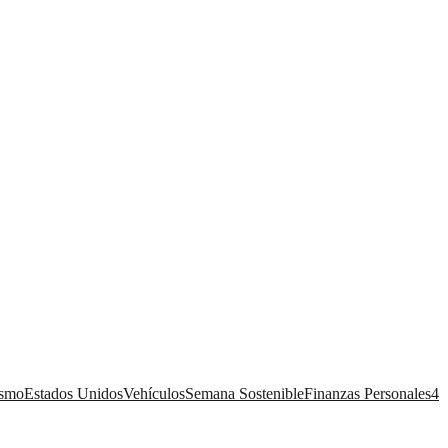
ismo
Estados Unidos
Vehículos
Semana Sostenible
Finanzas Personales
4