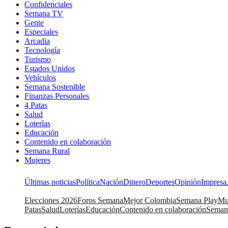
Confidenciales
Semana TV
Gente
Especiales
Arcadia
Tecnología
Turismo
Estados Unidos
Vehículos
Semana Sostenible
Finanzas Personales
4 Patas
Salud
Loterías
Educación
Contenido en colaboración
Semana Rural
Mujeres
Últimas noticias
Política
Nación
Dinero
Deportes
Opinión
Impresa
Elecciones 2026
Foros Semana
Mejor Colombia
Semana Play
Mu
Patas
Salud
Loterías
Educación
Contenido en colaboración
Seman