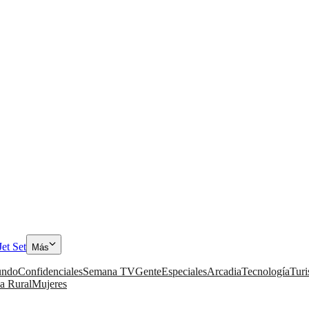
Jet Set
Más
ndo
Confidenciales
Semana TV
Gente
Especiales
Arcadia
Tecnología
Tur
a Rural
Mujeres