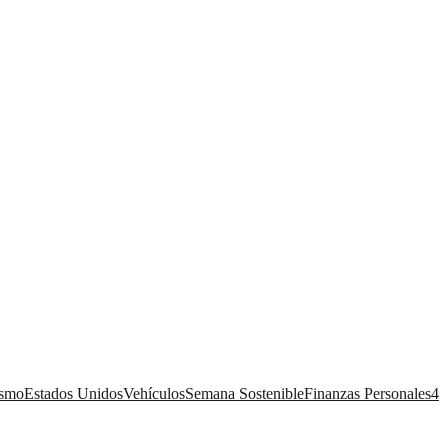
ismo
Estados Unidos
Vehículos
Semana Sostenible
Finanzas Personales
4