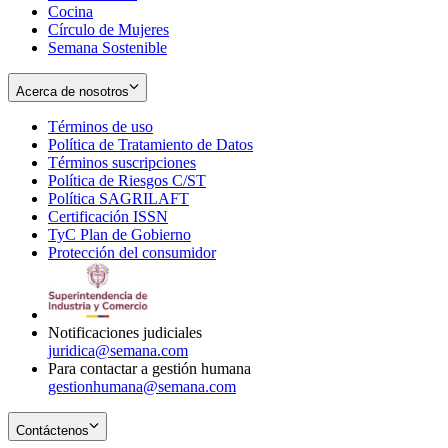
Cocina
Círculo de Mujeres
Semana Sostenible
Acerca de nosotros
Términos de uso
Opens
Política de Tratamiento de Datos
in
Opens
Términos suscripciones
new
Opens
in
Política de Riesgos C/ST
window
in
Opens
new
Política SAGRILAFT
Opens
new
in
window
Certificación ISSN
Opens
in
window
new
TyC Plan de Gobierno
in
new
Opens
window
Protección del consumidor
new
window
in
Opens
window
new
in
window
new
window
Notificaciones judiciales
juridica@semana.com
Para contactar a gestión humana
gestionhumana@semana.com
Contáctenos