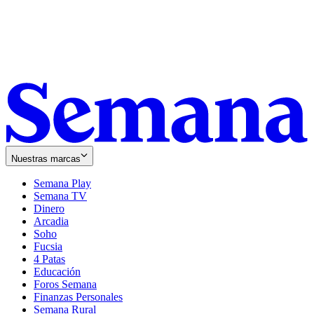
Nuestras marcas
Semana Play
Semana TV
Dinero
Arcadia
Soho
Opens
Fucsia
in
Opens
4 Patas
new
in
Educación
window
new
Foros Semana
window
Finanzas Personales
Semana Rural