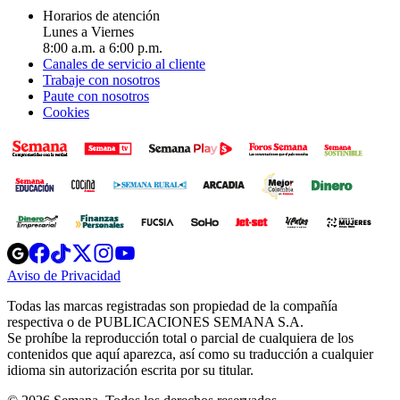
Horarios de atención
Lunes a Viernes
8:00 a.m. a 6:00 p.m.
Canales de servicio al cliente
Trabaje con nosotros
Paute con nosotros
Cookies
Opens
Opens
Opens
Opens
Opens
in
in
in
in
in
Aviso de Privacidad
Opens
new
new
new
new
new
in
window
window
window
window
window
Todas las marcas registradas son propiedad de la compañía
new
respectiva o de PUBLICACIONES SEMANA S.A.
window
Se prohíbe la reproducción total o parcial de cualquiera de los
contenidos que aquí aparezca, así como su traducción a cualquier
idioma sin autorización escrita por su titular.