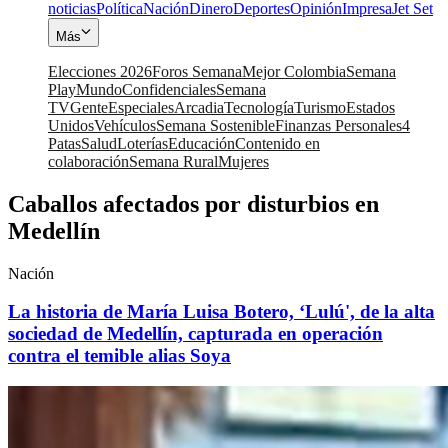
noticias
Política
Nación
Dinero
Deportes
Opinión
Impresa
Jet Set
Más
Elecciones 2026
Foros Semana
Mejor Colombia
Semana
Play
Mundo
Confidenciales
Semana
TV
Gente
Especiales
Arcadia
Tecnología
Turismo
Estados
Unidos
Vehículos
Semana Sostenible
Finanzas Personales
4
Patas
Salud
Loterías
Educación
Contenido en
colaboración
Semana Rural
Mujeres
Caballos afectados por disturbios en
Medellín
Nación
La historia de María Luisa Botero, ‘Lulú', de la alta
sociedad de Medellín, capturada en operación
contra el temible alias Soya