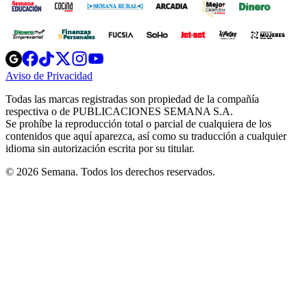
Opens
Opens
Opens
Opens
Opens
in
in
in
in
in
Aviso de Privacidad
Opens
new
new
new
new
new
in
window
window
window
window
window
Todas las marcas registradas son propiedad de la compañía
new
respectiva o de PUBLICACIONES SEMANA S.A.
window
Se prohíbe la reproducción total o parcial de cualquiera de los
contenidos que aquí aparezca, así como su traducción a cualquier
idioma sin autorización escrita por su titular.
© 2026 Semana. Todos los derechos reservados.