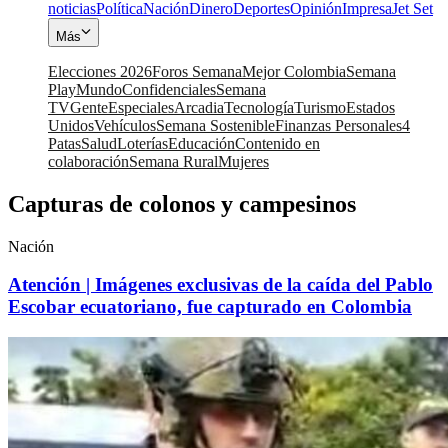
noticias
Política
Nación
Dinero
Deportes
Opinión
Impresa
Jet Set
Más
Elecciones 2026
Foros Semana
Mejor Colombia
Semana
Play
Mundo
Confidenciales
Semana
TV
Gente
Especiales
Arcadia
Tecnología
Turismo
Estados
Unidos
Vehículos
Semana Sostenible
Finanzas Personales
4
Patas
Salud
Loterías
Educación
Contenido en
colaboración
Semana Rural
Mujeres
Capturas de colonos y campesinos
Nación
Atención | Imágenes exclusivas de la caída del Pablo
Escobar ecuatoriano, fue capturado en Colombia