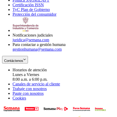
Política SAGRILAFT
Opens
new
in
window
Certificación ISSN
Opens
in
window
new
TyC Plan de Gobierno
in
new
Opens
window
Protección del consumidor
new
window
in
Opens
window
new
in
window
new
window
Notificaciones judiciales
juridica@semana.com
Para contactar a gestión humana
gestionhumana@semana.com
Contáctenos
Horarios de atención
Lunes a Viernes
8:00 a.m. a 6:00 p.m.
Canales de servicio al cliente
Trabaje con nosotros
Paute con nosotros
Cookies