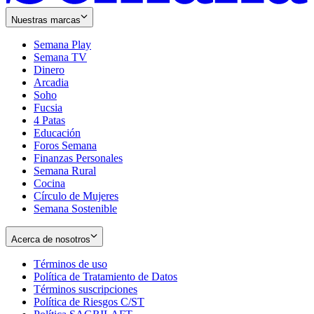
Nuestras marcas
Semana Play
Semana TV
Dinero
Arcadia
Soho
Opens
Fucsia
in
Opens
4 Patas
new
in
Educación
window
new
Foros Semana
window
Finanzas Personales
Semana Rural
Cocina
Círculo de Mujeres
Semana Sostenible
Acerca de nosotros
Términos de uso
Opens
Política de Tratamiento de Datos
in
Opens
Términos suscripciones
new
Opens
in
Política de Riesgos C/ST
window
in
Opens
new