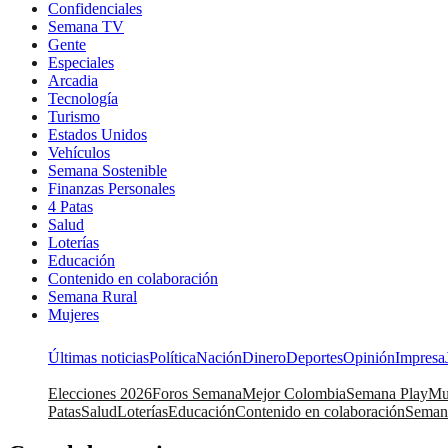
Confidenciales
Semana TV
Gente
Especiales
Arcadia
Tecnología
Turismo
Estados Unidos
Vehículos
Semana Sostenible
Finanzas Personales
4 Patas
Salud
Loterías
Educación
Contenido en colaboración
Semana Rural
Mujeres
Últimas noticias
Política
Nación
Dinero
Deportes
Opinión
Impresa
Elecciones 2026
Foros Semana
Mejor Colombia
Semana Play
Mu
Patas
Salud
Loterías
Educación
Contenido en colaboración
Seman