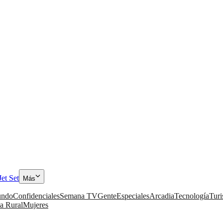
Jet Set
Más
ndo
Confidenciales
Semana TV
Gente
Especiales
Arcadia
Tecnología
Tur
a Rural
Mujeres