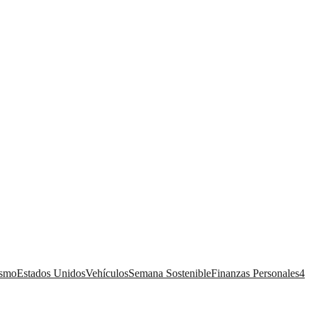
ismo
Estados Unidos
Vehículos
Semana Sostenible
Finanzas Personales
4