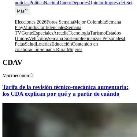
noticias
Política
Nación
Dinero
Deportes
Opinión
Impresa
Jet Set
Más
Elecciones 2026
Foros Semana
Mejor Colombia
Semana
Play
Mundo
Confidenciales
Semana
TV
Gente
Especiales
Arcadia
Tecnología
Turismo
Estados
Unidos
Vehículos
Semana Sostenible
Finanzas Personales
4
Patas
Salud
Loterías
Educación
Contenido en
colaboración
Semana Rural
Mujeres
CDAV
Macroeconomía
Tarifa de la revisión técnico-mecánica aumentaría:
los CDA explican por qué y a partir de cuándo