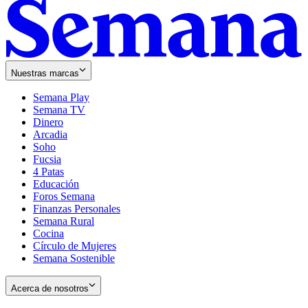
Nuestras marcas
Semana Play
Semana TV
Dinero
Arcadia
Soho
Opens
Fucsia
in
Opens
4 Patas
new
in
Educación
window
new
Foros Semana
window
Finanzas Personales
Semana Rural
Cocina
Círculo de Mujeres
Semana Sostenible
Acerca de nosotros