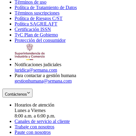
Términos de uso
Opens
Política de Tratamiento de Datos
in
Opens
Términos suscripciones
new
Opens
in
Política de Riesgos C/ST
window
in
Opens
new
Política SAGRILAFT
Opens
new
in
window
Certificación ISSN
Opens
in
window
new
TyC Plan de Gobierno
in
new
Opens
window
Protección del consumidor
new
window
in
Opens
window
new
in
window
new
window
Notificaciones judiciales
juridica@semana.com
Para contactar a gestión humana
gestionhumana@semana.com
Contáctenos
Horarios de atención
Lunes a Viernes
8:00 a.m. a 6:00 p.m.
Canales de servicio al cliente
Trabaje con nosotros
Paute con nosotros