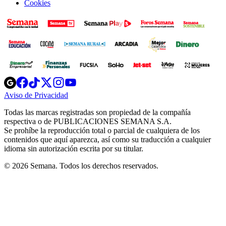
Cookies
Opens
Opens
Opens
Opens
Opens
in
in
in
in
in
Aviso de Privacidad
Opens
new
new
new
new
new
in
window
window
window
window
window
Todas las marcas registradas son propiedad de la compañía
new
respectiva o de PUBLICACIONES SEMANA S.A.
window
Se prohíbe la reproducción total o parcial de cualquiera de los
contenidos que aquí aparezca, así como su traducción a cualquier
idioma sin autorización escrita por su titular.
© 2026 Semana. Todos los derechos reservados.