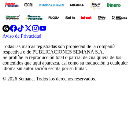
Opens
Opens
Opens
Opens
Opens
in
in
in
in
in
Aviso de Privacidad
Opens
new
new
new
new
new
in
window
window
window
window
window
Todas las marcas registradas son propiedad de la compañía
new
respectiva o de PUBLICACIONES SEMANA S.A.
window
Se prohíbe la reproducción total o parcial de cualquiera de los
contenidos que aquí aparezca, así como su traducción a cualquier
idioma sin autorización escrita por su titular.
© 2026 Semana. Todos los derechos reservados.