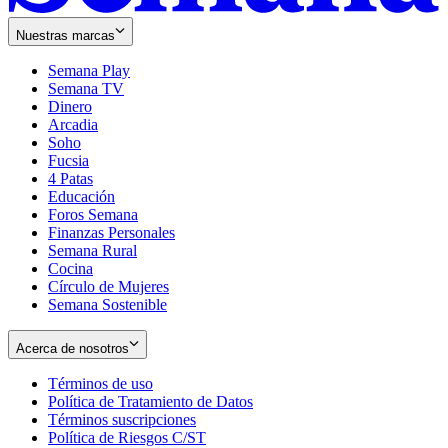
Nuestras marcas
Semana Play
Semana TV
Dinero
Arcadia
Soho
Opens
Fucsia
in
Opens
4 Patas
new
in
Educación
window
new
Foros Semana
window
Finanzas Personales
Semana Rural
Cocina
Círculo de Mujeres
Semana Sostenible
Acerca de nosotros
Términos de uso
Opens
Política de Tratamiento de Datos
in
Opens
Términos suscripciones
new
Opens
in
Política de Riesgos C/ST
window
in
Opens
new