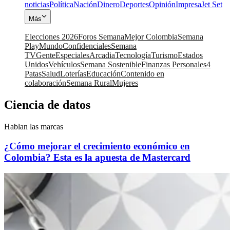
noticias
Política
Nación
Dinero
Deportes
Opinión
Impresa
Jet Set
Más
Elecciones 2026
Foros Semana
Mejor Colombia
Semana
Play
Mundo
Confidenciales
Semana
TV
Gente
Especiales
Arcadia
Tecnología
Turismo
Estados
Unidos
Vehículos
Semana Sostenible
Finanzas Personales
4
Patas
Salud
Loterías
Educación
Contenido en
colaboración
Semana Rural
Mujeres
Ciencia de datos
Hablan las marcas
¿Cómo mejorar el crecimiento económico en
Colombia? Esta es la apuesta de Mastercard