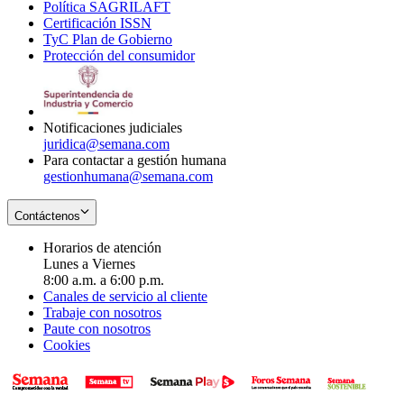
Política SAGRILAFT
Opens
new
in
window
Certificación ISSN
Opens
in
window
new
TyC Plan de Gobierno
in
new
Opens
window
Protección del consumidor
new
window
in
Opens
window
new
in
window
new
window
Notificaciones judiciales
juridica@semana.com
Para contactar a gestión humana
gestionhumana@semana.com
Contáctenos
Horarios de atención
Lunes a Viernes
8:00 a.m. a 6:00 p.m.
Canales de servicio al cliente
Trabaje con nosotros
Paute con nosotros
Cookies