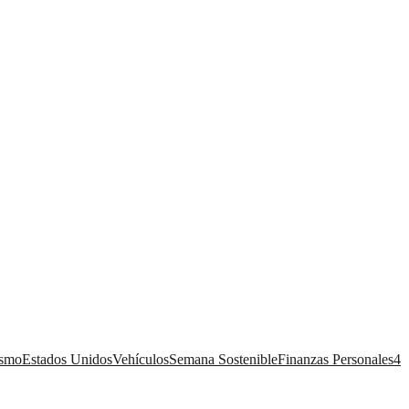
ismo
Estados Unidos
Vehículos
Semana Sostenible
Finanzas Personales
4