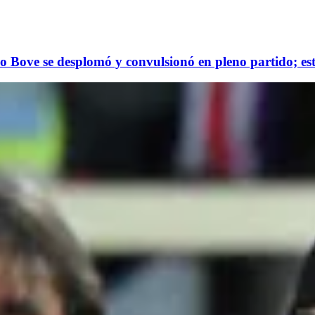
do Bove se desplomó y convulsionó en pleno partido; est