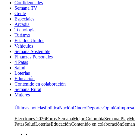
Confidenciales
Semana TV
Gente
Especiales
Arcadia
Tecnología
Turismo
Estados Unidos
Vehículos
Semana Sostenible
Finanzas Personales
4 Patas
Salud
Loterías
Educación
Contenido en colaboración
Semana Rural
Mujeres
Últimas noticias
Política
Nación
Dinero
Deportes
Opinión
Impresa
Elecciones 2026
Foros Semana
Mejor Colombia
Semana Play
Mu
Patas
Salud
Loterías
Educación
Contenido en colaboración
Seman