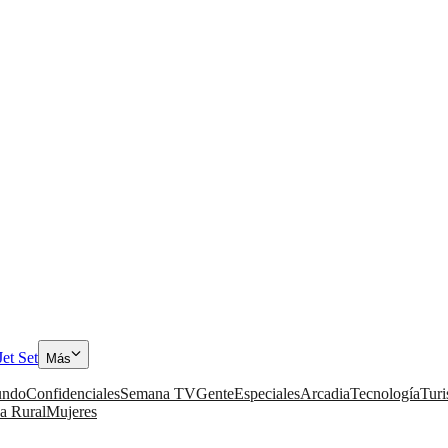
Jet Set
Más
ndo
Confidenciales
Semana TV
Gente
Especiales
Arcadia
Tecnología
Tur
a Rural
Mujeres