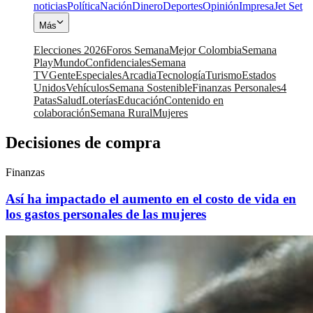
noticias
Política
Nación
Dinero
Deportes
Opinión
Impresa
Jet Set
Más
Elecciones 2026
Foros Semana
Mejor Colombia
Semana
Play
Mundo
Confidenciales
Semana
TV
Gente
Especiales
Arcadia
Tecnología
Turismo
Estados
Unidos
Vehículos
Semana Sostenible
Finanzas Personales
4
Patas
Salud
Loterías
Educación
Contenido en
colaboración
Semana Rural
Mujeres
Decisiones de compra
Finanzas
Así ha impactado el aumento en el costo de vida en
los gastos personales de las mujeres