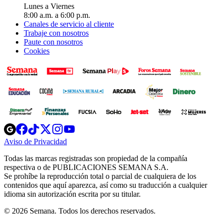
Lunes a Viernes
8:00 a.m. a 6:00 p.m.
Canales de servicio al cliente
Trabaje con nosotros
Paute con nosotros
Cookies
Opens
Opens
Opens
Opens
Opens
in
in
in
in
in
Aviso de Privacidad
Opens
new
new
new
new
new
in
window
window
window
window
window
Todas las marcas registradas son propiedad de la compañía
new
respectiva o de PUBLICACIONES SEMANA S.A.
window
Se prohíbe la reproducción total o parcial de cualquiera de los
contenidos que aquí aparezca, así como su traducción a cualquier
idioma sin autorización escrita por su titular.
© 2026 Semana. Todos los derechos reservados.