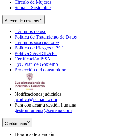
Círculo de Mujeres
Semana Sostenible
Acerca de nosotros
Términos de uso
Opens
Política de Tratamiento de Datos
in
Opens
Términos suscripciones
new
Opens
in
Política de Riesgos C/ST
window
in
Opens
new
Política SAGRILAFT
Opens
new
in
window
Certificación ISSN
Opens
in
window
new
TyC Plan de Gobierno
in
new
Opens
window
Protección del consumidor
new
window
in
Opens
window
new
in
window
new
window
Notificaciones judiciales
juridica@semana.com
Para contactar a gestión humana
gestionhumana@semana.com
Contáctenos
Horarios de atención