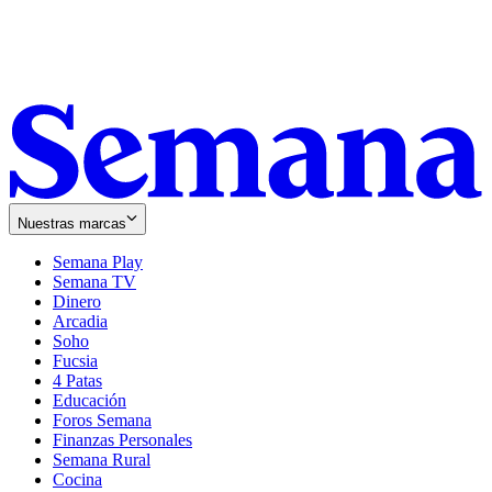
Nuestras marcas
Semana Play
Semana TV
Dinero
Arcadia
Soho
Opens
Fucsia
in
Opens
4 Patas
new
in
Educación
window
new
Foros Semana
window
Finanzas Personales
Semana Rural
Cocina