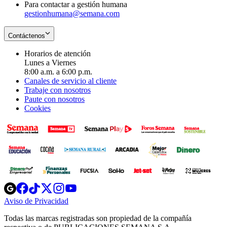
Para contactar a gestión humana
gestionhumana@semana.com
Contáctenos
Horarios de atención
Lunes a Viernes
8:00 a.m. a 6:00 p.m.
Canales de servicio al cliente
Trabaje con nosotros
Paute con nosotros
Cookies
Opens
Opens
Opens
Opens
Opens
in
in
in
in
in
Aviso de Privacidad
Opens
new
new
new
new
new
in
window
window
window
window
window
Todas las marcas registradas son propiedad de la compañía
new