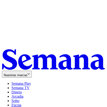
Nuestras marcas
Semana Play
Semana TV
Dinero
Arcadia
Soho
Opens
Fucsia
in
Opens