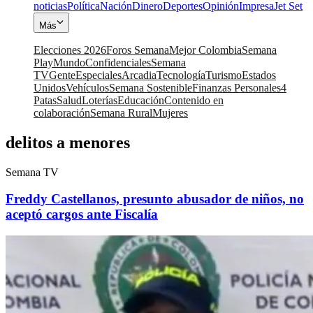
noticias
Política
Nación
Dinero
Deportes
Opinión
Impresa
Jet Set
Más
Elecciones 2026
Foros Semana
Mejor Colombia
Semana
Play
Mundo
Confidenciales
Semana
TV
Gente
Especiales
Arcadia
Tecnología
Turismo
Estados
Unidos
Vehículos
Semana Sostenible
Finanzas Personales
4
Patas
Salud
Loterías
Educación
Contenido en
colaboración
Semana Rural
Mujeres
delitos a menores
Semana TV
Freddy Castellanos, presunto abusador de niños, no
aceptó cargos ante Fiscalía