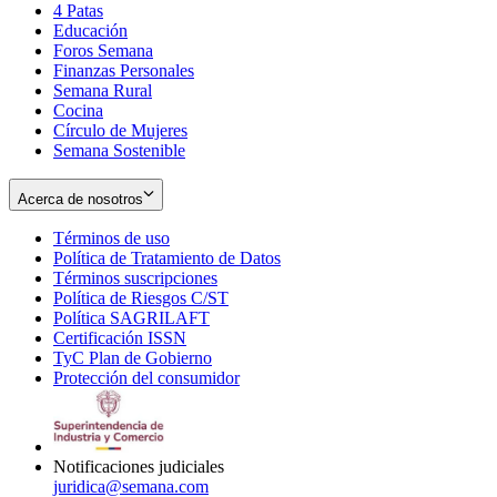
4 Patas
new
in
Educación
window
new
Foros Semana
window
Finanzas Personales
Semana Rural
Cocina
Círculo de Mujeres
Semana Sostenible
Acerca de nosotros
Términos de uso
Opens
Política de Tratamiento de Datos
in
Opens
Términos suscripciones
new
Opens
in
Política de Riesgos C/ST
window
in
Opens
new
Política SAGRILAFT
Opens
new
in
window
Certificación ISSN
Opens
in
window
new
TyC Plan de Gobierno
in
new
Opens
window
Protección del consumidor
new
window
in
Opens
window
new
in
window
new
window
Notificaciones judiciales
juridica@semana.com