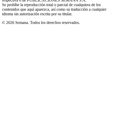
respectiva o de PUBLICACIONES SEMANA S.A.
window
Se prohíbe la reproducción total o parcial de cualquiera de los
contenidos que aquí aparezca, así como su traducción a cualquier
idioma sin autorización escrita por su titular.
© 2026 Semana. Todos los derechos reservados.