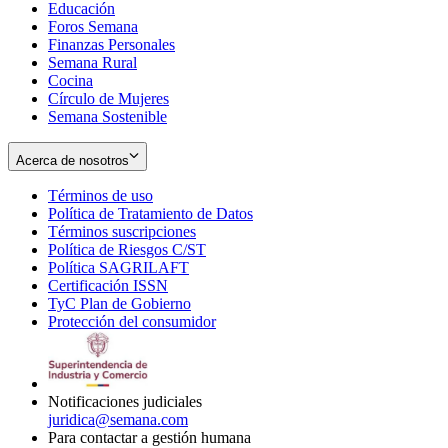
Educación
window
new
Foros Semana
window
Finanzas Personales
Semana Rural
Cocina
Círculo de Mujeres
Semana Sostenible
Acerca de nosotros
Términos de uso
Opens
Política de Tratamiento de Datos
in
Opens
Términos suscripciones
new
Opens
in
Política de Riesgos C/ST
window
in
Opens
new
Política SAGRILAFT
Opens
new
in
window
Certificación ISSN
Opens
in
window
new
TyC Plan de Gobierno
in
new
Opens
window
Protección del consumidor
new
window
in
Opens
window
new
in
window
new
window
Notificaciones judiciales
juridica@semana.com
Para contactar a gestión humana