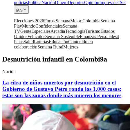
noticias
Política
Nación
Dinero
Deportes
Opinión
Impresa
Jet Set
Más
Elecciones 2026
Foros Semana
Mejor Colombia
Semana
Play
Mundo
Confidenciales
Semana
TV
Gente
Especiales
Arcadia
Tecnología
Turismo
Estados
Unidos
Vehículos
Semana Sostenible
Finanzas Personales
4
Patas
Salud
Loterías
Educación
Contenido en
colaboración
Semana Rural
Mujeres
Desnutrición infantil en Colombi9a
Nación
La cifra de niños muertos por desnutrición en el
Gobierno de Gustavo Petro ronda los 1.000 casos:
estas son las zonas donde más mueren los menores