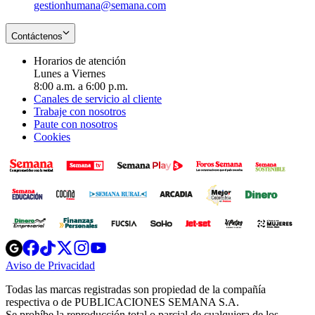
gestionhumana@semana.com
Contáctenos
Horarios de atención
Lunes a Viernes
8:00 a.m. a 6:00 p.m.
Canales de servicio al cliente
Trabaje con nosotros
Paute con nosotros
Cookies
Opens
Opens
Opens
Opens
Opens
in
in
in
in
in
Aviso de Privacidad
Opens
new
new
new
new
new
in
window
window
window
window
window
Todas las marcas registradas son propiedad de la compañía
new
respectiva o de PUBLICACIONES SEMANA S.A.
window
Se prohíbe la reproducción total o parcial de cualquiera de los