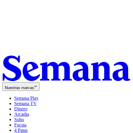
Nuestras marcas
Semana Play
Semana TV
Dinero
Arcadia
Soho
Opens
Fucsia
in
Opens
4 Patas
new
in