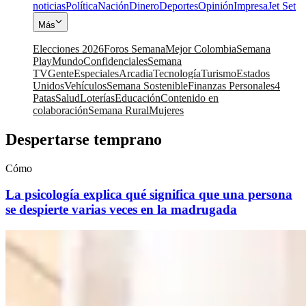
noticias
Política
Nación
Dinero
Deportes
Opinión
Impresa
Jet Set
Más
Elecciones 2026
Foros Semana
Mejor Colombia
Semana
Play
Mundo
Confidenciales
Semana
TV
Gente
Especiales
Arcadia
Tecnología
Turismo
Estados
Unidos
Vehículos
Semana Sostenible
Finanzas Personales
4
Patas
Salud
Loterías
Educación
Contenido en
colaboración
Semana Rural
Mujeres
Despertarse temprano
Cómo
La psicología explica qué significa que una persona
se despierte varias veces en la madrugada