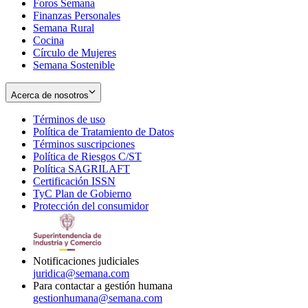
Foros Semana
window
Finanzas Personales
Semana Rural
Cocina
Círculo de Mujeres
Semana Sostenible
Acerca de nosotros
Términos de uso
Opens
Política de Tratamiento de Datos
in
Opens
Términos suscripciones
new
Opens
in
Política de Riesgos C/ST
window
in
Opens
new
Política SAGRILAFT
Opens
new
in
window
Certificación ISSN
Opens
in
window
new
TyC Plan de Gobierno
in
new
Opens
window
Protección del consumidor
new
window
in
Opens
window
new
in
window
new
window
Notificaciones judiciales
juridica@semana.com
Para contactar a gestión humana
gestionhumana@semana.com