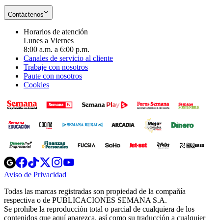
Contáctenos
Horarios de atención
Lunes a Viernes
8:00 a.m. a 6:00 p.m.
Canales de servicio al cliente
Trabaje con nosotros
Paute con nosotros
Cookies
Opens
Opens
Opens
Opens
Opens
in
in
in
in
in
Aviso de Privacidad
Opens
new
new
new
new
new
in
window
window
window
window
window
Todas las marcas registradas son propiedad de la compañía
new
respectiva o de PUBLICACIONES SEMANA S.A.
window
Se prohíbe la reproducción total o parcial de cualquiera de los
contenidos que aquí aparezca, así como su traducción a cualquier