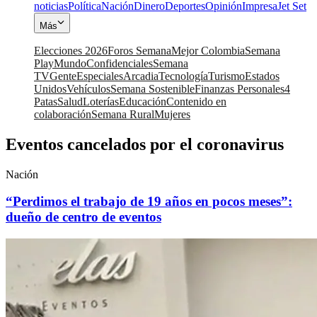
noticias
Política
Nación
Dinero
Deportes
Opinión
Impresa
Jet Set
Más
Elecciones 2026
Foros Semana
Mejor Colombia
Semana
Play
Mundo
Confidenciales
Semana
TV
Gente
Especiales
Arcadia
Tecnología
Turismo
Estados
Unidos
Vehículos
Semana Sostenible
Finanzas Personales
4
Patas
Salud
Loterías
Educación
Contenido en
colaboración
Semana Rural
Mujeres
Eventos cancelados por el coronavirus
Nación
“Perdimos el trabajo de 19 años en pocos meses”:
dueño de centro de eventos