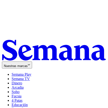
Nuestras marcas
Semana Play
Semana TV
Dinero
Arcadia
Soho
Opens
Fucsia
in
Opens
4 Patas
new
in
Educación
window
new