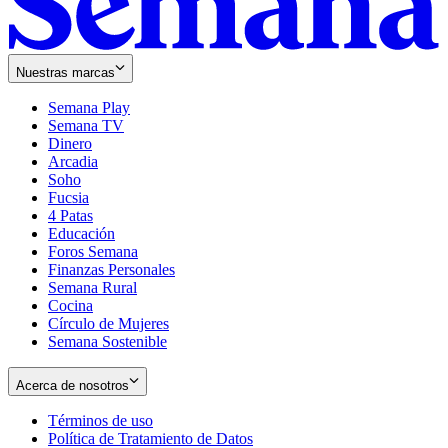
Nuestras marcas
Semana Play
Semana TV
Dinero
Arcadia
Soho
Opens
Fucsia
in
Opens
4 Patas
new
in
Educación
window
new
Foros Semana
window
Finanzas Personales
Semana Rural
Cocina
Círculo de Mujeres
Semana Sostenible
Acerca de nosotros
Términos de uso
Opens
Política de Tratamiento de Datos
in
Opens