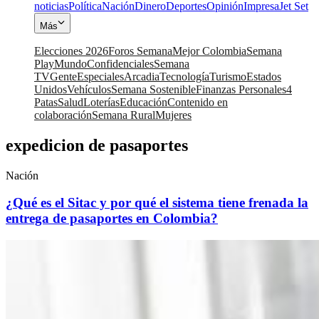
noticias
Política
Nación
Dinero
Deportes
Opinión
Impresa
Jet Set
Más
Elecciones 2026
Foros Semana
Mejor Colombia
Semana
Play
Mundo
Confidenciales
Semana
TV
Gente
Especiales
Arcadia
Tecnología
Turismo
Estados
Unidos
Vehículos
Semana Sostenible
Finanzas Personales
4
Patas
Salud
Loterías
Educación
Contenido en
colaboración
Semana Rural
Mujeres
expedicion de pasaportes
Nación
¿Qué es el Sitac y por qué el sistema tiene frenada la
entrega de pasaportes en Colombia?