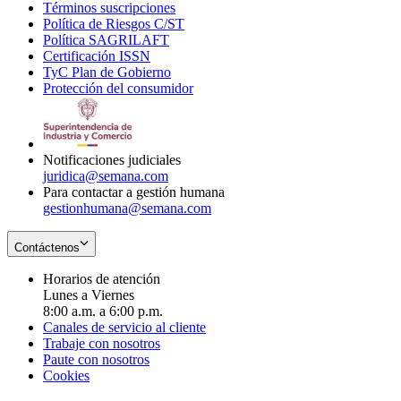
Términos suscripciones
new
Opens
in
Política de Riesgos C/ST
window
in
Opens
new
Política SAGRILAFT
Opens
new
in
window
Certificación ISSN
Opens
in
window
new
TyC Plan de Gobierno
in
new
Opens
window
Protección del consumidor
new
window
in
Opens
window
new
in
window
new
window
Notificaciones judiciales
juridica@semana.com
Para contactar a gestión humana
gestionhumana@semana.com
Contáctenos
Horarios de atención
Lunes a Viernes
8:00 a.m. a 6:00 p.m.
Canales de servicio al cliente
Trabaje con nosotros
Paute con nosotros
Cookies