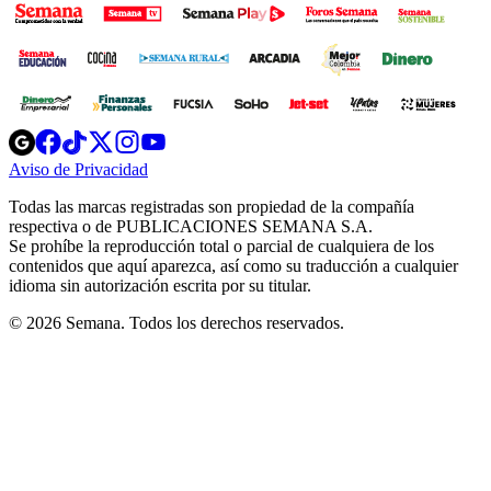
Opens
Opens
Opens
Opens
Opens
in
in
in
in
in
Aviso de Privacidad
Opens
new
new
new
new
new
in
window
window
window
window
window
Todas las marcas registradas son propiedad de la compañía
new
respectiva o de PUBLICACIONES SEMANA S.A.
window
Se prohíbe la reproducción total o parcial de cualquiera de los
contenidos que aquí aparezca, así como su traducción a cualquier
idioma sin autorización escrita por su titular.
© 2026 Semana. Todos los derechos reservados.