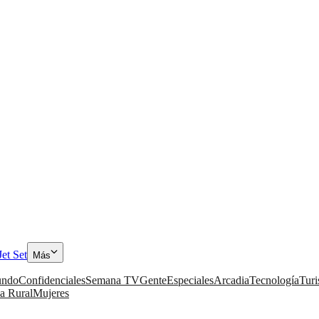
Jet Set
Más
ndo
Confidenciales
Semana TV
Gente
Especiales
Arcadia
Tecnología
Tur
a Rural
Mujeres