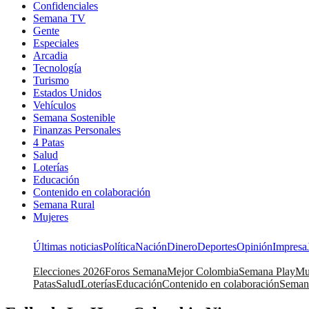
Confidenciales
Semana TV
Gente
Especiales
Arcadia
Tecnología
Turismo
Estados Unidos
Vehículos
Semana Sostenible
Finanzas Personales
4 Patas
Salud
Loterías
Educación
Contenido en colaboración
Semana Rural
Mujeres
Últimas noticias
Política
Nación
Dinero
Deportes
Opinión
Impresa
Elecciones 2026
Foros Semana
Mejor Colombia
Semana Play
Mu
Patas
Salud
Loterías
Educación
Contenido en colaboración
Seman