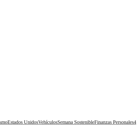
ismo
Estados Unidos
Vehículos
Semana Sostenible
Finanzas Personales
4