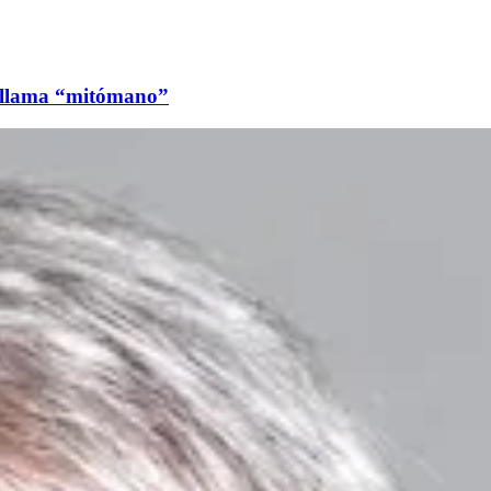
lo llama “mitómano”