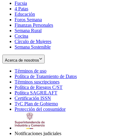
Fucsia
in
Opens
4 Patas
new
in
Educación
window
new
Foros Semana
window
Finanzas Personales
Semana Rural
Cocina
Círculo de Mujeres
Semana Sostenible
Acerca de nosotros
Términos de uso
Opens
Política de Tratamiento de Datos
in
Opens
Términos suscripciones
new
Opens
in
Política de Riesgos C/ST
window
in
Opens
new
Política SAGRILAFT
Opens
new
in
window
Certificación ISSN
Opens
in
window
new
TyC Plan de Gobierno
in
new
Opens
window
Protección del consumidor
new
window
in
Opens
window
new
in
window
new
window
Notificaciones judiciales