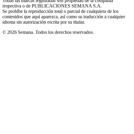
Todas las marcas registradas son propiedad de la compañía
new
respectiva o de PUBLICACIONES SEMANA S.A.
window
Se prohíbe la reproducción total o parcial de cualquiera de los
contenidos que aquí aparezca, así como su traducción a cualquier
idioma sin autorización escrita por su titular.
© 2026 Semana. Todos los derechos reservados.