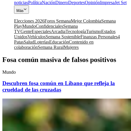
noticias
Política
Nación
Dinero
Deportes
Opinión
Impresa
Jet Set
Más
Elecciones 2026
Foros Semana
Mejor Colombia
Semana
Play
Mundo
Confidenciales
Semana
TV
Gente
Especiales
Arcadia
Tecnología
Turismo
Estados
Unidos
Vehículos
Semana Sostenible
Finanzas Personales
4
Patas
Salud
Loterías
Educación
Contenido en
colaboración
Semana Rural
Mujeres
Fosa común masiva de falsos positivos
Mundo
Descubren fosa común en Líbano que refleja la
crueldad de las cruzadas