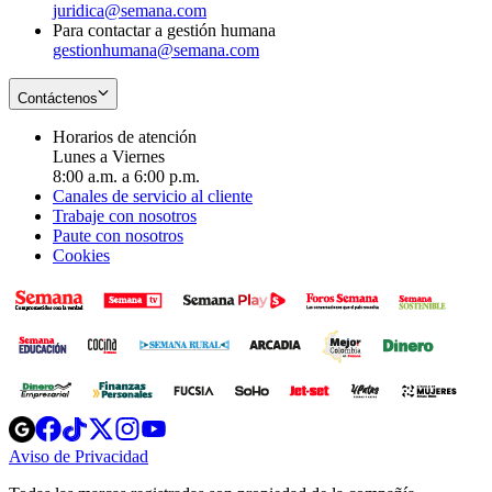
juridica@semana.com
Para contactar a gestión humana
gestionhumana@semana.com
Contáctenos
Horarios de atención
Lunes a Viernes
8:00 a.m. a 6:00 p.m.
Canales de servicio al cliente
Trabaje con nosotros
Paute con nosotros
Cookies
Opens
Opens
Opens
Opens
Opens
in
in
in
in
in
Aviso de Privacidad
Opens
new
new
new
new
new
in
window
window
window
window
window