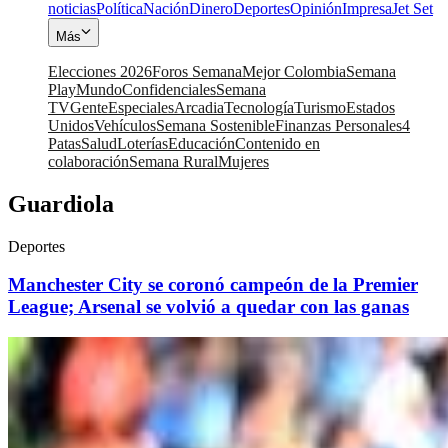
noticias
Política
Nación
Dinero
Deportes
Opinión
Impresa
Jet Set
Más
Elecciones 2026
Foros Semana
Mejor Colombia
Semana
Play
Mundo
Confidenciales
Semana
TV
Gente
Especiales
Arcadia
Tecnología
Turismo
Estados
Unidos
Vehículos
Semana Sostenible
Finanzas Personales
4
Patas
Salud
Loterías
Educación
Contenido en
colaboración
Semana Rural
Mujeres
Guardiola
Deportes
Manchester City se coronó campeón de la Premier
League; Arsenal se volvió a quedar con las ganas