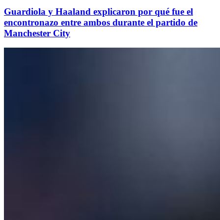
Guardiola y Haaland explicaron por qué fue el
encontronazo entre ambos durante el partido de
Manchester City