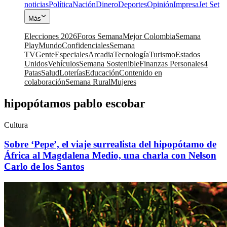
noticias
Política
Nación
Dinero
Deportes
Opinión
Impresa
Jet Set
Más
Elecciones 2026
Foros Semana
Mejor Colombia
Semana
Play
Mundo
Confidenciales
Semana
TV
Gente
Especiales
Arcadia
Tecnología
Turismo
Estados
Unidos
Vehículos
Semana Sostenible
Finanzas Personales
4
Patas
Salud
Loterías
Educación
Contenido en
colaboración
Semana Rural
Mujeres
hipopótamos pablo escobar
Cultura
Sobre ‘Pepe’, el viaje surrealista del hipopótamo de
África al Magdalena Medio, una charla con Nelson
Carlo de los Santos