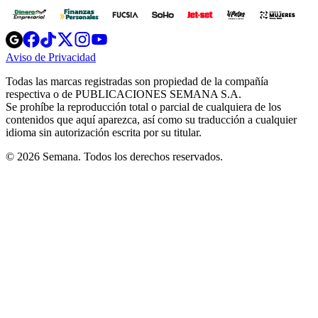
Opens
Opens
Opens
Opens
Opens
in
in
in
in
in
Aviso de Privacidad
Opens
new
new
new
new
new
in
window
window
window
window
window
Todas las marcas registradas son propiedad de la compañía
new
respectiva o de PUBLICACIONES SEMANA S.A.
window
Se prohíbe la reproducción total o parcial de cualquiera de los
contenidos que aquí aparezca, así como su traducción a cualquier
idioma sin autorización escrita por su titular.
© 2026 Semana. Todos los derechos reservados.