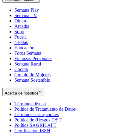
Semana Play
Semana TV
Dinero
Arcadia
Soho
Opens
Fucsia
in
Opens
4 Patas
new
in
Educación
window
new
Foros Semana
window
Finanzas Personales
Semana Rural
Cocina
Círculo de Mujeres
Semana Sostenible
Acerca de nosotros
Términos de uso
Opens
Política de Tratamiento de Datos
in
Opens
Términos suscripciones
new
Opens
in
Política de Riesgos C/ST
window
in
Opens
new
Política SAGRILAFT
Opens
new
in
window
Certificación ISSN
Opens
in
window
new