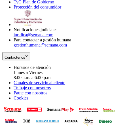
TyC Plan de Gobierno
in
new
Opens
window
Protección del consumidor
new
window
in
Opens
window
new
in
window
new
window
Notificaciones judiciales
juridica@semana.com
Para contactar a gestión humana
gestionhumana@semana.com
Contáctenos
Horarios de atención
Lunes a Viernes
8:00 a.m. a 6:00 p.m.
Canales de servicio al cliente
Trabaje con nosotros
Paute con nosotros
Cookies