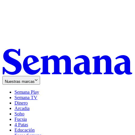
Nuestras marcas
Semana Play
Semana TV
Dinero
Arcadia
Soho
Opens
Fucsia
in
Opens
4 Patas
new
in
Educación
window
new