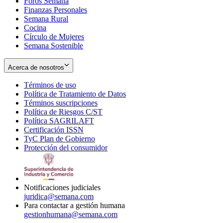
Foros Semana
window
Finanzas Personales
Semana Rural
Cocina
Círculo de Mujeres
Semana Sostenible
Acerca de nosotros
Términos de uso
Opens
Política de Tratamiento de Datos
in
Opens
Términos suscripciones
new
Opens
in
Política de Riesgos C/ST
window
in
Opens
new
Política SAGRILAFT
Opens
new
in
window
Certificación ISSN
Opens
in
window
new
TyC Plan de Gobierno
in
new
Opens
window
Protección del consumidor
new
window
in
Opens
window
new
in
window
new
window
Notificaciones judiciales
juridica@semana.com
Para contactar a gestión humana
gestionhumana@semana.com