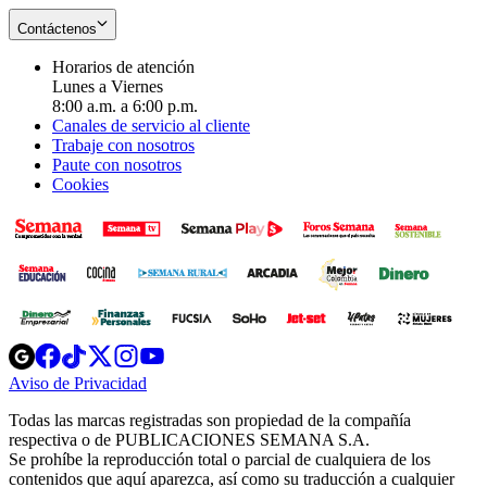
Contáctenos
Horarios de atención
Lunes a Viernes
8:00 a.m. a 6:00 p.m.
Canales de servicio al cliente
Trabaje con nosotros
Paute con nosotros
Cookies
Opens
Opens
Opens
Opens
Opens
in
in
in
in
in
Aviso de Privacidad
Opens
new
new
new
new
new
in
window
window
window
window
window
Todas las marcas registradas son propiedad de la compañía
new
respectiva o de PUBLICACIONES SEMANA S.A.
window
Se prohíbe la reproducción total o parcial de cualquiera de los
contenidos que aquí aparezca, así como su traducción a cualquier