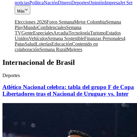
noticias
Política
Nación
Dinero
Deportes
Opinión
Impresa
Jet Set
Más
Elecciones 2026
Foros Semana
Mejor Colombia
Semana
Play
Mundo
Confidenciales
Semana
TV
Gente
Especiales
Arcadia
Tecnología
Turismo
Estados
Unidos
Vehículos
Semana Sostenible
Finanzas Personales
4
Patas
Salud
Loterías
Educación
Contenido en
colaboración
Semana Rural
Mujeres
Internacional de Brasil
Deportes
Atlético Nacional celebra: tabla del grupo F de Copa
Libertadores tras el Nacional de Uruguay vs. Inter